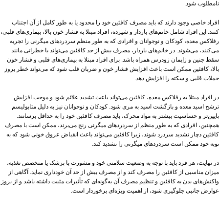
نامطلوب شود.
افراد خاصی وجود دارند که باید مصرف کافئین خود را محدود یا به طور کامل از آن اجتناب
کنند. این افراد شامل خانم‌های باردار و شیرده، افراد مبتلا به فشار خون بالا، بیماری‌های قلبی،
رفلاکس معده، کودکان و نوجوانان و افرادی که به طور منظم سردردهای میگرنی را تجربه
می‌کنند، می‌شوند. در خانم‌های باردار، مصرف بیش از حد کافئین می‌تواند با خطراتی مانند
سقط جنین و زایمان زودرس همراه باشد. برای افراد مبتلا به بیماری‌های قلبی و فشار خون
بالا، کافئین ممکن است باعث افزایش فشار خون و ضربان قلب شود که می‌تواند خطر بروز
حملات قلبی و سکته را افزایش دهد.
در افراد مبتلا به رفلاکس معده، کافئین می‌تواند باعث تشدید علائم شود و موجب افزایش
ترشح اسید معده و بازگشت اسید به مری شود. کودکان و نوجوانان نیز به دلیل متابولیسم
پایین‌تر و حساسیت بیشتر به مواد محرک، باید مصرف کافئین خود را به حداقل برسانند.
همچنین، افرادی که به طور منظم از سردردهای میگرنی رنج می‌برند، ممکن است با مصرف
کافئین دچار تشدید سردرد شوند، زیرا کافئین می‌تواند باعث انقباض عروق خونی شود که به
نوبه خود ممکن است سردردهای میگرنی را تشدید کند.
در نهایت، هر فرد باید با توجه به وضعیت سلامتی خود و مشورت با پزشک یا متخصص تغذیه،
میزان مناسبی از کافئین را مصرف کند و از مصرف بیش از حد آن خودداری نماید. آگاهی از
واکنش‌های بدن به کافئین و تنظیم مصرف آن به‌گونه‌ای که تأثیرات مثبت داشته باشد و از بروز
عوارض جانبی جلوگیری شود، از اهمیت ویژه‌ای برخوردار است.