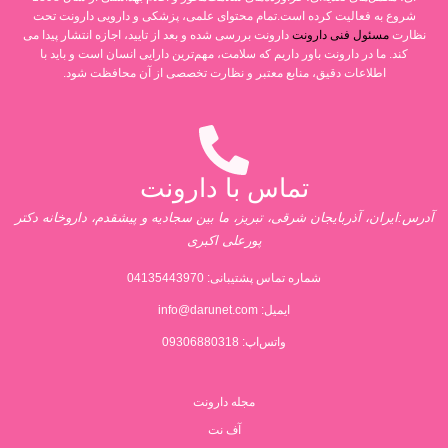
شروع به فعالیت کرده است.تمام محتوای علمی، پزشکی و دارویی دارونت تحت
نظارت
مسئول فنی دارونت
دارونت بررسی شده و بعد از تایید، اجازه انتشار پیدا می
کند. ما در دارونت باور داریم که سلامت، مهم‌ترین دارایی انسان است و باید با
اطلاعات دقیق، منابع معتبر و نظارت تخصصی از آن محافظت شود.
تماس با دارونت
آدرس:ایران، آذربایجان شرقی، تبریز، ما بین سجادیه و پیشقدم، داروخانه دکتر
پورعلی اکبری
شماره تماس پشتیبانی:
04135443970
ایمیل:
info@darunet.com
واتس‌اپ: 09306880318
مجله دارونت
آف نت