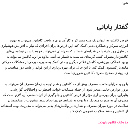
شود.
گفتار پایانی
قرص کافئین به عنوان یک منبع متمرکز و کارآمد برای دریافت کافئین، می‌تواند به بهبود
انرژی، تمرکز و عملکرد ذهنی کمک کند. این قرص‌ها برای افرادی که نیاز به افزایش هوشیاری
در طول روز دارند یا در شرایطی هستند که به راحتی نمی‌توانند قهوه یا سایر نوشیدنی‌های
کافئین‌دار مصرف کنند، گزینه‌ای مناسب به شمار می‌آیند. علاوه بر این، کافئین می‌تواند به
بهبود عملکرد ورزشی، کاهش علائم میگرن و حتی کمک به مدیریت برخی از مشکلات حرکتی
مانند پارکینسون کمک کند. با این حال، برای بهره‌برداری از این فواید، رعایت دوز مناسب و
زمان‌بندی صحیح مصرف کافئین ضروری است.
با وجود مزایای متعدد، مصرف بیش از حد کافئین و عدم توجه به زمان مصرف آن می‌تواند به
بروز عوارض جانبی منجر شود، از جمله مشکلات خواب، اضطراب و اختلالات گوارشی.
بنابراین، برای بهره‌برداری مؤثر از قرص کافئین و جلوگیری از اثرات منفی آن، لازم است که
مصرف آن به صورت متعادل و با توجه به شرایط فردی انجام شود. مشورت با متخصصان
سلامت در مورد میزان مصرف و نظارت بر واکنش‌های بدنی می‌تواند به مدیریت بهینه استفاده
از کافئین و حفظ سلامت عمومی کمک کند.
داروخانه آنلاین دارونت