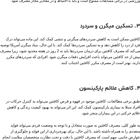
ورزشی در برخی مسابقات ممنوع است و باید با احتیاط و در مقادیر مجاز مصرف شود.
3. تسکین میگرن و سردرد
کافئین ممکن است به کاهش سردردهای میگرنی و تنشی کمک کند. این ماده می‌تواند درک
فرد از درد را کاهش دهد و به تسکین سردردها کمک کند. با این حال، بنیاد میگرن آمریکا توصیه
می‌کند که مصرف کافئین برای درمان سردردها باید به 2 روز در هفته محدود شود، زیرا مصرف
بیش از حد کافئین می‌تواند باعث افزایش دفعات میگرن شود. افرادی که سردردهای مکرر
دارند، بهتر است از مصرف مکرر کافئین اجتناب کنند.
4. کاهش علائم پارکینسون
طبق برخی مطالعات، کافئین موجود در قهوه و قرص کافئین می‌تواند به کنترل حرکات در
افراد مبتلا به بیماری پارکینسون کمک کند. این اثر می‌تواند به بهبود کیفیت زندگی و کاهش
علائم حرکتی در این بیماران منجر شود.
به طور کلی، مصرف کافئین به صورت متعادل و با توجه به وضعیت فردی می‌تواند فواید
متعددی را به همراه داشته باشد. با این حال، برای بهره‌برداری از این فواید و جلوگیری از
عوارض جانبی، مهم است که مصرف کافئین با دقت و تحت نظارت متخصصان سلامت انجام