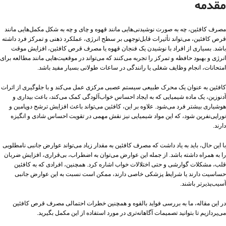
مقدمه
مصرف کافئین، چه به صورت نوشیدنی‌هایی مانند قهوه و چای و چه به شکل مکمل‌هایی مانند
قرص کافئین، می‌تواند تأثیرات قابل‌توجهی بر سطح انرژی، عملکرد ذهنی و تمرکز فرد داشته
باشد. بسیاری از افراد با نوشیدن یک فنجان قهوه یا مصرف قرص کافئین، افزایش موقت
انرژی و بهبود حافظه و تمرکز را تجربه می‌کنند که می‌تواند در موقعیت‌هایی مانند مطالعه برای
امتحانات، انجام وظایف شغلی یا رانندگی در ساعات طولانی بسیار مفید باشد.
کافئین به عنوان یک محرک طبیعی سیستم عصبی مرکزی عمل می‌کند و با جلوگیری از اثرات
آدنوزین، یک ماده شیمیایی که به ایجاد احساس خواب‌آلودگی کمک می‌کند، باعث بیداری و
هوشیاری بیشتر فرد می‌شود. علاوه بر این، کافئین می‌تواند باعث افزایش ترشح دوپامین و
نوراپی‌نفرین شود، که این مواد شیمیایی نیز نقش مهمی در تقویت احساس شادی و انگیزه
دارند.
با این حال، باید به یاد داشت که مصرف کافئین به مقدار زیاد می‌تواند عوارض جانبی نامطلوبی
را به همراه داشته باشد. از جمله این عوارض می‌توان به اضطراب، بی‌قراری، افزایش ضربان
قلب، مشکلات گوارشی و حتی اختلالات خواب اشاره کرد. همچنین، افرادی که به کافئین
حساسیت دارند یا شرایط پزشکی خاصی دارند، ممکن است نسبت به این عوارض جانبی
آسیب‌پذیرتر باشند.
در این مقاله، ما به بررسی فواید بالقوه و همچنین خطرات احتمالی مصرف قرص کافئین
می‌پردازیم تا بتوانید تصمیمات آگاهانه‌تری در مورد استفاده از این مکمل بگیرید.