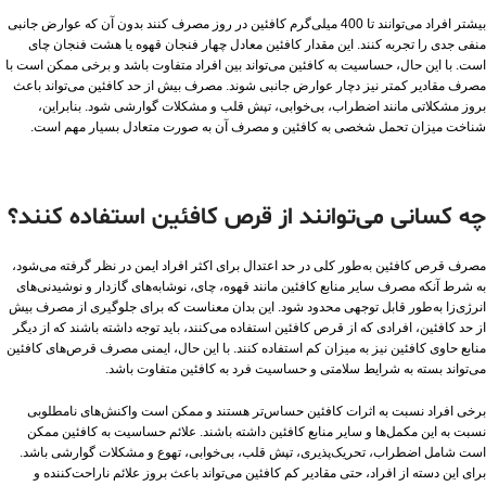
بیشتر افراد می‌توانند تا 400 میلی‌گرم کافئین در روز مصرف کنند بدون آن که عوارض جانبی
منفی جدی را تجربه کنند. این مقدار کافئین معادل چهار فنجان قهوه یا هشت فنجان چای
است. با این حال، حساسیت به کافئین می‌تواند بین افراد متفاوت باشد و برخی ممکن است با
مصرف مقادیر کمتر نیز دچار عوارض جانبی شوند. مصرف بیش از حد کافئین می‌تواند باعث
بروز مشکلاتی مانند اضطراب، بی‌خوابی، تپش قلب و مشکلات گوارشی شود. بنابراین،
شناخت میزان تحمل شخصی به کافئین و مصرف آن به صورت متعادل بسیار مهم است.
چه کسانی می‌توانند از قرص کافئین استفاده کنند؟
مصرف قرص کافئین به‌طور کلی در حد اعتدال برای اکثر افراد ایمن در نظر گرفته می‌شود،
به شرط آنکه مصرف سایر منابع کافئین مانند قهوه، چای، نوشابه‌های گازدار و نوشیدنی‌های
انرژی‌زا به‌طور قابل توجهی محدود شود. این بدان معناست که برای جلوگیری از مصرف بیش
از حد کافئین، افرادی که از قرص کافئین استفاده می‌کنند، باید توجه داشته باشند که از دیگر
منابع حاوی کافئین نیز به میزان کم استفاده کنند. با این حال، ایمنی مصرف قرص‌های کافئین
می‌تواند بسته به شرایط سلامتی و حساسیت فرد به کافئین متفاوت باشد.
برخی افراد نسبت به اثرات کافئین حساس‌تر هستند و ممکن است واکنش‌های نامطلوبی
نسبت به این مکمل‌ها و سایر منابع کافئین داشته باشند. علائم حساسیت به کافئین ممکن
است شامل اضطراب، تحریک‌پذیری، تپش قلب، بی‌خوابی، تهوع و مشکلات گوارشی باشد.
برای این دسته از افراد، حتی مقادیر کم کافئین می‌تواند باعث بروز علائم ناراحت‌کننده و