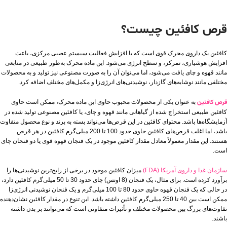
قرص کافئین چیست؟
کافئین یک داروی محرک قوی است که با افزایش فعالیت سیستم عصبی مرکزی، باعث
افزایش هوشیاری، تمرکز، و سطح انرژی می‌شود. این ماده محرک به‌طور طبیعی در منابعی
مانند قهوه و چای یافت می‌شود، اما می‌توان آن را به صورت مصنوعی نیز تولید و به محصولات
مختلفی مانند نوشابه‌های گازدار، نوشیدنی‌های انرژی‌زا و مکمل‌های مختلف اضافه کرد.
قرص کافئین
به عنوان یکی از محصولات محبوب حاوی این ماده محرک، ممکن است حاوی
کافئین طبیعی استخراج شده از گیاهانی مانند قهوه و چای، یا کافئین مصنوعی تولید شده در
آزمایشگاه‌ها باشد. محتوای کافئین در این قرص‌ها می‌تواند بسته به برند و نوع محصول متفاوت
باشد، اما اغلب قرص‌های کافئین حاوی حدود 100 تا 200 میلی‌گرم کافئین در هر قرص
هستند. این مقدار معمولاً معادل مقدار کافئین موجود در یک فنجان قهوه قوی یا دو فنجان چای
است.
سازمان غذا و داروی آمریکا (FDA)
میزان کافئین موجود در برخی از رایج‌ترین نوشیدنی‌ها را
برآورد کرده است. برای مثال، یک فنجان (8 اونس) چای حدود 30 تا 50 میلی‌گرم کافئین دارد،
در حالی که یک فنجان قهوه حاوی حدود 80 تا 100 میلی‌گرم و یک فنجان نوشیدنی انرژی‌زا
ممکن است بین 40 تا 250 میلی‌گرم کافئین داشته باشد. این تنوع در مقدار کافئین نشان‌دهنده
تفاوت‌های بزرگ بین محصولات مختلف و تأثیرات متفاوتی است که می‌توانند بر بدن داشته
باشند.