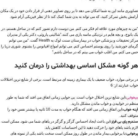
تصاویری مانند این به شما امکان می دهد تا بر روی تصاویر ذهنی از قرار دادن خود در یک مکان
آرامش بخش تمرکز کنید، که می تواند به بدن شما کمک کند تا از نظر فیزیکی آرام شود.
“من به چیزهای مورد علاقه ام فکر می کنم. من دوست دارم تصور کنم که در ساحل هستم، در
یک بانوج، و بچه هایم در نزدیکی ماسه بازی می کنند.”شالینی پاروثی، دکتر یکی از مدیران
مرکز تحقیقات و پزشکی خواب در بیمارستان سنت لوک به Health گفت. “من می توانم
گرمای خورشید را روی پوستم احساس کنم. می توانم امواج اقیانوس را بشنوم. شوری دریا را
حس می کنم. من اغلب خواب می بینم که در ساحل باشم.”
هر گونه مشکل اساسی بهداشتی را درمان کنید
در برخی موارد، خواب ضعیف با یک بیماری زمینه ای مرتبط است. برخی از شایع ترین اختلالات
خواب عبارتند از: 6
بیخوابی
:
این شایع ترین اختلال خواب است. بی خوابی زمانی اتفاق می افتد که شما به طور
منظم در خوابیدن و خواب ماندن مشکل دارید.
آپنه خواب:
این اتفاق زمانی می افتد که هنگام خواب به مدت 10 ثانیه یا بیشتر نفس خود را
متوقف کنید.
سندرم پای بی قرار:
این باعث ایجاد احساس گزگز و گزگز در پاهای شما می شود. ممکن است
لازم باشد پاهای خود را حرکت دهید تا این احساسات کاهش یابد.
پرخوابی:
با پرخوابی،بیدار ماندن در طول روز ممکن است سخت باشد یکی از نمونه های