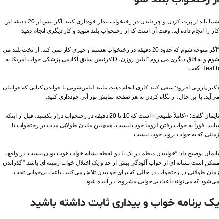
از رختخواب بلند شو
شما باید از پرت کردن و چرخاندن در رختخواب بیدار خودداری کنید. اگر بیش از 20 دقیقه این
کار را انجام داده اید، وقت آن است که از رختخواب بلند شوید و کار دیگری انجام دهید.
“اگر متوجه شوم که حدود 20 دقیقه در رختخواب هستم و چیزی کار نمی کند، از تخت بلند می
شوم و به اتاق دیگری می روم.”ایلین روزن، MDرئیس سابق آکادمی پزشکی خواب آمریکا به
Health گفت.
دکتر پاروثی افزود: سعی کنید کاری انجام دهید، مانند لباس‌شویی یا خواندن کتابی که خوابتان
می‌آید. با این حال، از نگاه کردن به هر صفحه نمایش نور آبی خودداری کنید.
نایمان گفت: «کاملاً طبیعی» است که 10 تا 20 دقیقه در رختخواب دراز بکشید، قبل از اینکه
بیایید. فوراً به خواب رفتن لزوماً خوب نیست، همچنین ماندن طولانی مدت در رختخواب تا
زمانی که به خواب بروید خوب نیست.
نایمان توضیح داد: “خوابیدن منظم در یک یا دو لحظه نشانه خواب خوب بودن نیست. در واقع،
ممکن است نشانه ای از خواب آلودگی بیش از حد و یک اختلال خواب زمینه ای باشد.” گذراندن
زمان طولانی در رختخواب در حالی که برای خوابیدن تلاش می‌کنید، باعث بی‌خوابی تخت
می‌شود که می‌تواند باعث بی‌خوابی مشروط در آینده شود.
یک برنامه خواب و بیداری ثابت داشته باشید