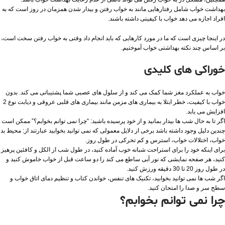
بهداشت خواب شامل رفتارهایی مانند به خواب رفتن و بیدار شدن همزمان در روز است که به
افراد اجازه می دهد خواب با کیفیتی داشته باشند.
در اینجا چیزی است که ما در مورد کارهایی که باید انجام داد وقتی به خواب رفتن سخت است،
بر اساس چند نکته بهداشتی خواب آموختیم.
خوراکی های کلیدی
خواب به عملکرد مغز شما کمک می کند و از سلول های عصبی شما پشتیبانی می کند. بدون
خواب با کیفیت، خطر ابتلا به بیماری های مزمن مانند بیماری های قلبی عروقی و دیابت نوع 2
افزایش می یابد.
اگر تا به حال شب ها بیدار بمانید و از خود پرسیده باشید: “چرا نمی توانم بخوابم؟” ممکن است
چندین دلیل وجود داشته باشد برخی از دلایل معمولی که نمی توانید بخوابید عبارتند از: محیط بد
خواب، اختلالات خواب، استرس و کم تحرکی در طول روز.
برای اینکه خود را برای استراحت شبانه خوب آماده کنید، در طول شب از الکل و کافئین پرهیز
کنید، هر صفحه نمایشی که نور آبی ساطع می کند را دو ساعت قبل از خواب خاموش کنید و
در طول روز 20 تا 30 دقیقه ورزش کنید.
اگر شب ها نمی توانید بخوابید، تکنیک های تنفس، خواندن کتاب و تنظیم دمای اتاق خواب و
سطح سر و صدا را امتحان کنید.
چرا نمی توانم بخوابم؟