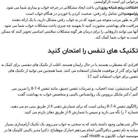
پرخوابی این است نارکولپسی.
اختلالات ریتم شبانه روزی:
این باعث ایجاد مشکلاتی در چرخه خواب و بیداری شما می شود.
پاراسومنیا:
این شامل راه رفتن، صحبت کردن یا خوردن در هنگام خواب است.
اگر به طور مرتب متوجه می شوید که در به خواب رفتن مشکل دارید، با یک ارائه دهنده
مراقبت های بهداشتی مشورت کنید تا بفهمید چه چیزی باعث مشکلات خواب شما می شود.
آنها می توانند داروهایی را برای درمان هر گونه مشکلات سلامتی اساسی تجویز کنند که ممکن
است به خواب شما کمک کند.
تکنیک های تنفس را امتحان کنید
افرادی که مضطرب هستند یا در حال زایمان هستند، اغلب از تکنیک های تنفسی برای کمک به
آنها برای گذر از موقعیت هایشان استفاده می کنند. شما همچنین می توانید از تکنیک های
تنفس برای خواب استفاده کنید.17
“[من] مدیتیشن، تمدد اعصاب، و تمرینات تنفس عمیق، مانند تنفس 4-7-8 را تمرین می
کنم.”دکتر مایکل برووس یک روانشناس بالینی و متخصص خواب به بهداشت گفت.
راالگوی تنفس 4-7-8 زمانی است که برای شمارش ذهنی 4 از طریق بینی دم می دهید،
شماره 7 را نگه می دارید و سپس با شمارش 8 از طریق دهان بازدم می کنید.
«اگر شب‌هایی وجود داشته باشد که به سختی به خواب می‌روم، یک تکنیک آرام‌سازی بسیار
ساده به نام تنفس دیافراگمی انجام می‌دهم.»مارک موهلباخ، دکترا مدیر بالینی کلینیک ها در
موسسه خواب کلایتون به Health گفت.