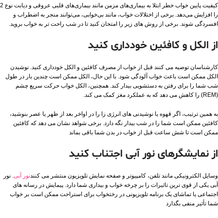
کیفیت پایین خواب خطر ابتلا به بیماری‌های مزمن مانند بیماری‌های قلبی عروقی و دیابت نوع 2
را افزایش می‌دهد. برخی از اختلالات خواب، مانند بی‌خوابی، می‌توانند منجر به اضطراب و
افسردگی شوند. برخی از روش های زیر را امتحان کنید تا در شب راحت تر به خواب بروید.
از الکل و کافئین خودداری کنید
کارشناسان توصیه می کنند قبل از خواب از مصرف کافئین و الکل خودداری کنید. نوشیدن
الکل ممکن است باعث خواب آلودگی شود. با این حال، الکل ممکن است چندین بار در طول
شب شما را برای رفتن به دستشویی بیدار کند. همچنین، الکل خواب حرکت سریع چشم
(REM) را کاهش می دهد که به عملکرد مغز کمک می کند.
به همین ترتیب، اگر قهوه یا نوشیدنی های انرژی زا را در اواخر بعد از ظهر یا عصر بنوشید،
کافئین ممکن است شما را در شب بیدار نگه دارد. برخی شواهد نشان می دهد که کافئین
ممکن است تا شش ساعت قبل از خواب در بدن شما باقی بماند
از نمایشگرهای نور آبی اجتناب کنید
وسایل الکترونیکی مانند تلفن، کامپیوتر و صفحه نمایش تلویزیون منتشر می کنند
نور آبی
. نور
آبی یکی از قوی ترین تاثیرات را بر چرخه خواب و بیداری شما دارد. پیمایش در رسانه های
اجتماعی یا تماشای یک برنامه تلویزیونی در رختخواب برای استراحت ممکن است بر خواب
شما تأثیر منفی بگذارد