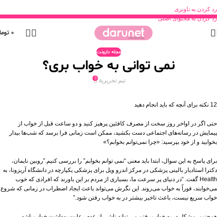
رد کردن به ناوبری
رد کردن به محتوای اصلی
0
توما
مجله دارونت
نمی توانی به خواب بری؟
0
تیم تحریریۀ
12 نکته برای آنچه که باید انجام دهید
حتی اگر در اواخر روز سخت از مصرف کافئین پرهیز کنید و دو ساعت قبل از خواب از
پیمایش در رسانه‌های اجتماعی دست بکشید، ممکن است زمانی فرا برسد که شب‌ها بیدار
بخوابید و از خود بپرسید: «چرا نمی‌توانم بخوابم؟»
برای پاسخ به این سوال، ابتدا باید معنی “نمی توانم بخوابم” را بررسی کنیم.”روبین نایمان،
دکترا استادیار بالینی پزشکی در مرکز اندرو ویل برای پزشکی یکپارچه در دانشگاه آریزونا، به
Health گفت. “در دنیای پر سرعت ما، بسیاری از مردم بر این باورند که افرادی که خوب
می‌خوابند، فوراً به خواب می‌روند. این نگرش می‌تواند باعث ایجاد اضطراب در زمانی که شروع
خواب سریع نیست، باعث تاخیر بیشتر در به خواب رفتن شود.”
همچنین، مشکل در به خواب رفتن می تواند ناشی از عدم رعایت بهداشت خواب باشد.