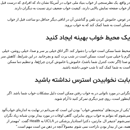
در واقع، یک نظرسنجی از خواب بنیاد ملی خواب در آمریکا نشان داد که افرادی که درست قبل
از خواب صفحه نمایش بالایی دارند، کیفیت خواب ضعیف تری نسبت به دیگران دارند.
در عوض، خاموش کردن تلفن و گذاشتن آن در اتاقی دیگر حداقل دو ساعت قبل از خواب
ممکن است به شما کمک کند که به خواب بروید.
یک محیط خواب بهینه ایجاد کنید
محیط شما ممکن است خواب را دشوار کند. اگر اتاق خیلی پر سر و صدا، خیلی روشن، خیلی
گرم یا خیلی سرد است، ممکن است در شب پرت کنید و بچرخانید. در این شرایط، کاهش سر
و صدا (اگر تحت کنترل شما باشد)، خاموش یا خاموش کردن چراغ‌ها، و تنظیم دما ممکن
است به شما کمک کند تا شب خوبی داشته باشید.
بابت نخوابیدن استرس نداشته باشید
نگرانی در مورد ناتوانی در به خواب رفتن ممکن است دلیل مشکلات خواب شما باشد. اگر
اینطور است، روی چیز دیگری تمرکز کنید تا آرام شوید.
“یکی از مزیت‌های “متخصص خواب” بودن این است که می‌دانم در نهایت به اندازه‌ای خواب‌آلود
می‌شوم که بتوانم به خواب بروم. بنابراین، گاهی اوقات در مورد بیدار بودن شبانه زیاد نگران
نمی‌شوم.”جنیفر ال. مارتین، دکترا استادیار پزشکی در UCLA به Health گفت. “مهمتر از
همه، من از بیدار بودن ناراحت نمی شوم. معمولاً آنچه در ذهن من است مهم است.”