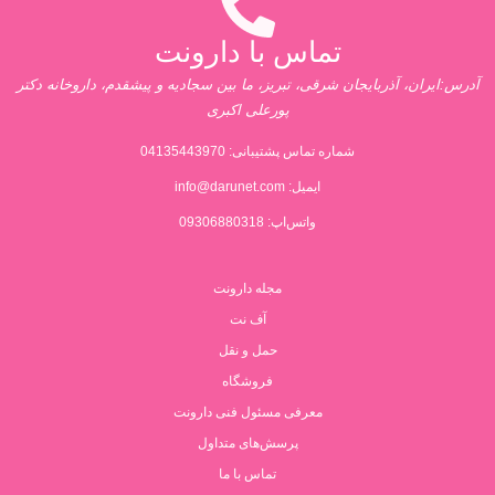
تماس با دارونت
آدرس:ایران، آذربایجان شرقی، تبریز، ما بین سجادیه و پیشقدم، داروخانه دکتر
پورعلی اکبری
شماره تماس پشتیبانی:
04135443970
ایمیل:
info@darunet.com
واتس‌اپ: 09306880318
مجله دارونت
آف نت
حمل و نقل
فروشگاه
معرفی مسئول فنی دارونت
پرسش‌های متداول
تماس با ما