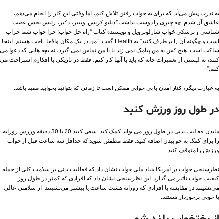
به ندرت پیش می‌آید که برای به خواب رفتن تلاش کنم، اما وقتی این کار را انجام می‌دهم،
عاشق آن شدم. چه چیزی را دوست نداشت؟دبلیو کریس وینتر، دکتر، رئیس بخش عصب
شناسی و پزشکی خواب شارلوتزویل و نویسنده کتاب “راه حل خواب: چرا خواب شما خراب
است و چگونه آن را برطرف کنید” به Health گفت. “من در یک مکان واقعا راحت هستم. اینجا
ساکت است. هیچ کس به من پیامک نمی زند یا با من تماس نمی گیرد، نه بچه هایی که دعوا می
کنند، نه لیستی از تعمیرات خانه که باید با آنها کار کنم، فقط در تاریکی با افکارم استراحت می
کنم.”
به عبارت دیگر، کنار آمدن با بی خوابی ممکن است تا زمانی که بتوانید بخوابید مفید باشد.
در طول روز ورزش کنید
ماندن فعالیت بدنی در طول روز می تواند کمک کند. سعی کنید 20 تا 30 دقیقه ورزش روزانه
را برای کمک به خوابیدن اضافه کنید. فقط مطمئن شوید که حداقل سه ساعت قبل از خواب
ورزش را متوقف کنید.
نظرسنجی خواب در آمریکا بنیاد ملی خواب نشان داد که فعالیت بدنی بر سلامت کلی از جمله
کیفیت خواب تأثیر می گذارد. این نظرسنجی نشان داد که افرادی که کمتر در طول روز
می‌نشینند در مقایسه با افرادی که روزانه هشت ساعت یا بیشتر می‌نشینند، از سلامتی عالی
یا خوبی برخوردار هستند.