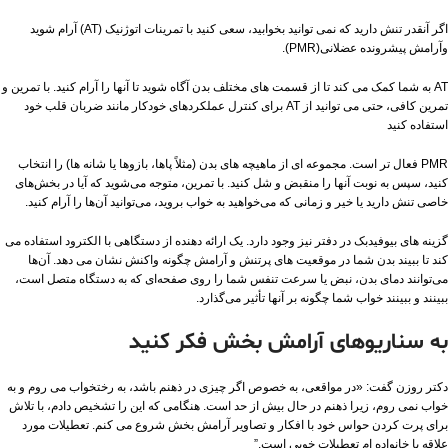
اگر آنقدر تنش دارید که نمی توانید بخوابید، سعی کنید با تمرینات اتوژنیک (AT) آرام شوید
وآرامش پیشرونده عضلانی(PMR).
AT به شما کمک می کند تا از قسمت های مختلف بدن آگاه شوید تا آنها را آرام کنید. با تمرین و
تمرین کافی، حتی می توانید از AT برای کنترل عملکردهای خودکار مانند ضربان قلب خود
استفاده کنید
PMR فعال تر است. مجموعه ای از ماهیچه های بدن (مثلاً پاها، بازوها یا شانه ها) را انتخاب
کنید، سپس به نوبت آنها را منقبض و شل کنید. با تمرین، متوجه می‌شوید که آیا در بخش‌های
خاصی تنش دارید یا خیر و زمانی که می‌خواهید به خواب بروید، می‌توانید آن‌ها را آرام کنید.
گزینه های بیوفیدبک در دفتر نیز وجود دارد. یک ارائه دهنده از دستگاهی با الکترود استفاده می
کند تا ببیند بدن شما در موقعیت های پرتنش و آرامش چگونه واکنش نشان می دهد. آن‌ها
می‌توانند دمای بدن، نبض یا سرعت تنفس شما را روی صفحه‌ای که به دستگاه متصل است،
ببینند و ببینند خواب شما چگونه بر آنها تأثیر می‌گذارد.
به سناریوهای آرامش بخش فکر کنید
دکتر روزن گفت: «در مواقعی، به خصوص اگر چیزی در ذهنم باشد، به رختخواب می روم و به
خواب نمی روم، زیرا ذهنم در حال بیش از حد است. هنگامی که این را تشخیص دادم، با تلاش
برای پرت کردن حواس خود با افکار و تصاویر آرامش بخش شروع می کنم. تعطیلات مورد
علاقه با خانواده ام تعطیلات خوبی است.”