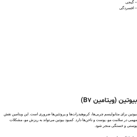
– گیجی
– افسردگی
بیوتین (ویتامین B7)
بیوتین برای متابولیسم چربی‌ها، کربوهیدرات‌ها و پروتئین‌ها ضروری است. این ویتامین نقش
مهمی در سلامت مو، پوست و ناخن‌ها دارد. کمبود بیوتین می‌تواند به ریزش مو، مشکلات
پوستی و خستگی منجر شود.