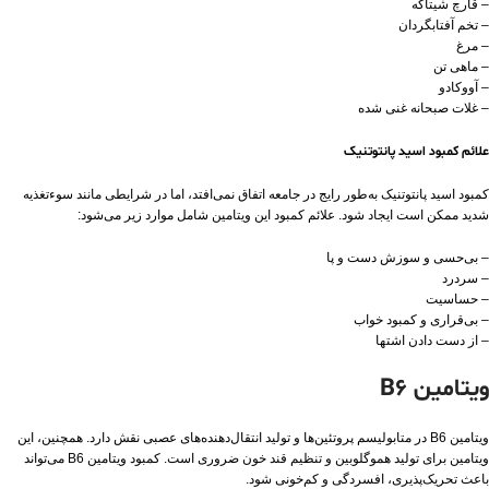
– قارچ شیتاکه
– تخم آفتابگردان
– مرغ
– ماهی تن
– آووکادو
– غلات صبحانه غنی شده
علائم کمبود اسید پانتوتنیک
کمبود اسید پانتوتنیک به‌طور رایج در جامعه اتفاق نمی‌افتد، اما در شرایطی مانند سوءتغذیه
شدید ممکن است ایجاد شود. علائم کمبود این ویتامین شامل موارد زیر می‌شود:
– بی‌حسی و سوزش دست و پا
– سردرد
– حساسیت
– بی‌قراری و کمبود خواب
– از دست دادن اشتها
ویتامین B6
ویتامین B6 در متابولیسم پروتئین‌ها و تولید انتقال‌دهنده‌های عصبی نقش دارد. همچنین، این
ویتامین برای تولید هموگلوبین و تنظیم قند خون ضروری است. کمبود ویتامین B6 می‌تواند
باعث تحریک‌پذیری، افسردگی و کم‌خونی شود.