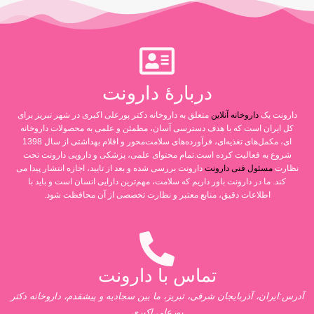
دربارۀ دارونت
دارونت یک
داروخانه آنلاین
متعلق به داروخانه دکتر پورعلی اکبری در شهر تبریز برای
کل ایران است که با هدف دسترسی آسان، مطمئن و علمی به محصولات داروخانه
ای، مکمل‌های تغذیه‌ای، فرآورده‌های سلامت‌محور و اقلام بهداشتی از سال 1398
شروع به فعالیت کرده است.تمام محتوای علمی، پزشکی و دارویی دارونت تحت
نظارت
مسئول فنی دارونت
دارونت بررسی شده و بعد از تایید، اجازه انتشار پیدا می
کند. ما در دارونت باور داریم که سلامت، مهم‌ترین دارایی انسان است و باید با
اطلاعات دقیق، منابع معتبر و نظارت تخصصی از آن محافظت شود.
تماس با دارونت
آدرس:ایران، آذربایجان شرقی، تبریز، ما بین سجادیه و پیشقدم، داروخانه دکتر
پورعلی اکبری