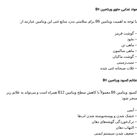
مواد غذایی حاوی ویتامین B6
با توجه به اهمیت ویتامین B6 برای سلامتی بدن، منابع غنی این ویتامین عبارتند از:
– گوشت قرمز
– نخود
– ماهی تن
– ماهی سالمون
– گوشت ماکیان
– سیب‌زمینی
– غلات صبحانه غنی شده
علائم کمبود ویتامین B6
کمبود ویتامین B6 معمولاً با کاهش سطح ویتامین B12 همراه است و می‌تواند به علائم زیر
منجر شود:
– آنمی
– خشک شدن و پوسته‌پوسته شدن لب‌ها
– ترک‌خوردگی گوشه‌های دهان
– التهاب دهان
– ضعیف شدن سیستم ایمنی