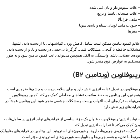
– غلات سبوس‌دار و نان غنی شده
– غلات صبحانه، پاستا و برنج
– ماهی قزل‌آلا
– حبوبات مانند لوبیای‌ سیاه و دانه‌ی سویا
– مغزها
علائم کمبود تیامین ممکن است شامل کاهش وزن، کم‌اشتهایی یا از دست دادن اشتها،
مشکلات حافظه یا گیجی، مشکلات قلبی، گزگز یا بی‌حسی در دست و پا، و از دست دادن
توده‌ی عضلانی باشد. وابستگی به الکل همچنین می‌تواند باعث کمبود تیامین شود و به طور
مستقیم به عوارض فوق منجر شود.
ریبوفلاوین (ویتامین B2)
ریبوفلاوین در تبدیل غذا به انرژی نقش دارد و برای سلامت پوست و چشم‌ها ضروری است.
همچنین، این ویتامین به حفظ سلامت غشاهای مخاطی کمک می‌کند. کمبود ریبوفلاوین
می‌تواند به ترک‌های لب، التهاب پوست و مشکلات چشمی منجر شود. این ویتامین عمدتاً در
فرآیندهای زیر نقش دارد:
– تولید انرژی: ریبوفلاوین به عنوان یک جزء اساسی از فرآیندهای تولید انرژی در سلول‌ها، به
بدن کمک می‌کند تا غذا را به انرژی تبدیل کند.
– کمک به تجزیه‌ی چربی‌ها، داروها و هورمون‌های استروئید: این ویتامین در فرآیندهای متابولیک
مرتبط با تجزیه و هضم چربی‌ها و متابولیسم هورمون‌های استروئیدی مؤثر است.