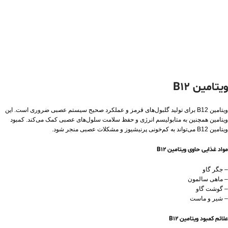
ویتامین B12
ویتامین B12 برای تولید گلبول‌های قرمز و عملکرد صحیح سیستم عصبی ضروری است. این
ویتامین همچنین به متابولیسم انرژی و حفظ سلامت سلول‌های عصبی کمک می‌کند. کمبود
ویتامین B12 می‌تواند به کم‌خونی پرنیشیوز و مشکلات عصبی منجر شود.
مواد غذایی حاوی ویتامین B12
– جگر گاو
– ماهی سالمون
– گوشت گاو
– شیر و ماست
علائم کمبود ویتامین B12