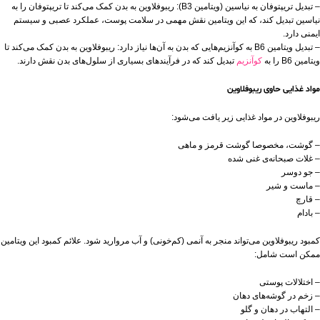
– تبدیل تریپتوفان به نیاسین (ویتامین B3): ریبوفلاوین به بدن کمک می‌کند تا تریپتوفان را به
نیاسین تبدیل کند، که این ویتامین نقش مهمی در سلامت پوست، عملکرد عصبی و سیستم
ایمنی دارد.
– تبدیل ویتامین B6 به کوآنزیم‌هایی که بدن به آن‌ها نیاز دارد: ریبوفلاوین به بدن کمک می‌کند تا
ویتامین B6 را به
کوآنزیم
تبدیل کند که در فرآیندهای بسیاری از سلول‌های بدن نقش دارند.
مواد غذایی حاوی ریبوفلاوین
ریبوفلاوین در مواد غذایی زیر یافت می‌شود:
– گوشت، مخصوصا گوشت قرمز و ماهی
– غلات صبحانه‌ی غنی شده
– جو دوسر
– ماست و شیر
– قارچ
– بادام
کمبود ریبوفلاوین می‌تواند منجر به آنمی (کم‌خونی) و آب مروارید شود. علائم کمبود این ویتامین
ممکن است شامل:
– اختلالات پوستی
– زخم در گوشه‌های دهان
– التهاب در دهان و گلو