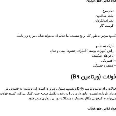
مواد غذایی حاوی بیوتین
– تخم مرغ
– ماهی سالمون
– تخم آفتابگردان
– گوشت گاو
کمبود بیوتین به‌طور کلی رایج نیست، اما علائم آن می‌تواند شامل موارد زیر باشد:
– نازک شدن مو
– راش (بثورات پوستی) اطراف چشم‌ها، بینی و دهان
– ناخن‌های شکننده
– افسردگی
– ضعف و خستگی
فولات (ویتامین B9)
فولات برای تولید و ترمیم DNA و تقسیم سلولی ضروری است. این ویتامین به خصوص در
دوران بارداری اهمیت زیادی دارد، زیرا به رشد و تکامل صحیح جنین کمک می‌کند. کمبود فولات
می‌تواند به کم‌خونی مگالوبلاستیک و مشکلات دوران بارداری منجر شود.
مواد غذایی حاوی فولات