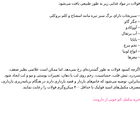
فولات در مواد غذایی زیر به طور طبیعی یافت می‌شود:
– سبزیجات دارای برگ سبز تیره مانند اسفناج و کلم بروکلی
– جگر گاو
– آووکادو
– آب پرتقال
– پاپایا
– تخم مرغ
– انواع لوبیا
– مغزها
اگرچه کمبود فولات به طور گسترده‌ای رخ نمی‌دهد، اما ممکن است علائمی نظیر ضعف،
سردرد، تپش قلب، حساسیت، زخم روی لب یا دهان، تغییرات پوستی و مو و لب ایجاد شود.
بنابراین، توصیه می‌شود که خانم‌های باردار و قصد بارداری دارند در هنگام برنامه‌ریزی بارداری،
مصرف مکمل‌های اسید فولیک با حداقل ۴۰۰ میکروگرم فولات را رعایت نمایند.
خرید مکمل کم خونی از دارونت