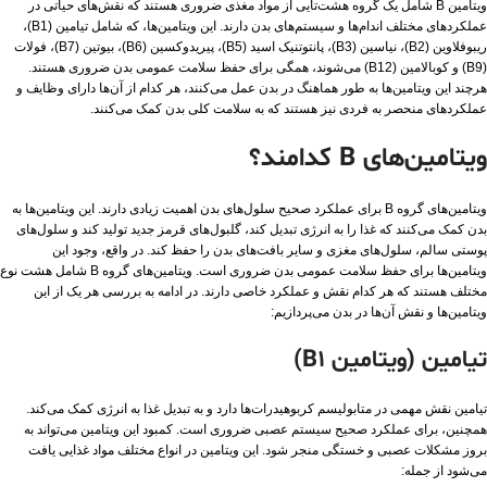
ویتامین B شامل یک گروه هشت‌تایی از مواد مغذی ضروری هستند که نقش‌های حیاتی در
عملکردهای مختلف اندام‌ها و سیستم‌های بدن دارند. این ویتامین‌ها، که شامل تیامین (B1)،
ریبوفلاوین (B2)، نیاسین (B3)، پانتوتنیک اسید (B5)، پیریدوکسین (B6)، بیوتین (B7)، فولات
(B9) و کوبالامین (B12) می‌شوند، همگی برای حفظ سلامت عمومی بدن ضروری هستند.
هرچند این ویتامین‌ها به طور هماهنگ در بدن عمل می‌کنند، هر کدام از آن‌ها دارای وظایف و
عملکردهای منحصر به فردی نیز هستند که به سلامت کلی بدن کمک می‌کنند.
ویتامین‌های B کدامند؟
ویتامین‌های گروه B برای عملکرد صحیح سلول‌های بدن اهمیت زیادی دارند. این ویتامین‌ها به
بدن کمک می‌کنند که غذا را به انرژی تبدیل کند، گلبول‌های قرمز جدید تولید کند و سلول‌های
پوستی سالم، سلول‌های مغزی و سایر بافت‌های بدن را حفظ کند. در واقع، وجود این
ویتامین‌ها برای حفظ سلامت عمومی بدن ضروری است. ویتامین‌های گروه B شامل هشت نوع
مختلف هستند که هر کدام نقش و عملکرد خاصی دارند. در ادامه به بررسی هر یک از این
ویتامین‌ها و نقش آن‌ها در بدن می‌پردازیم:
تیامین (ویتامین B1)
تیامین نقش مهمی در متابولیسم کربوهیدرات‌ها دارد و به تبدیل غذا به انرژی کمک می‌کند.
همچنین، برای عملکرد صحیح سیستم عصبی ضروری است. کمبود این ویتامین می‌تواند به
بروز مشکلات عصبی و خستگی منجر شود. این ویتامین در انواع مختلف مواد غذایی یافت
می‌شود از جمله: