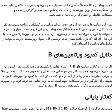
کمبود ویتامین B12 معمولاً به آنمی مگالوبلاستیک منجر می‌شود و می‌تواند علائمی نظیر ضعف
و خستگی، کاهش وزن، یبوست، از دست دادن اشتها، بی‌حسی و گزگز در دست و پا،
مشکلات حافظه، و افسردگی را به دنبال داشته باشد.
تمام این ویتامین‌ها به صورت گروهی تحت عنوان ویتامین ب کمپلکس شناخته می‌شوند. یک
ماده غذایی حاوی ویتامین B معمولاً شامل همه ویتامین‌های این گروه است. بسیاری از افراد
می‌توانند با خوردن خوراکی‌های مغذی و متنوع، نیازهای بدن به این ویتامین‌ها را تامین کنند. با
این حال، افرادی که در دریافت مقدار کافی ویتامین B در طول روز مشکل دارند، می‌توانند از
مکمل‌های ویتامین B استفاده کنند.
دلایل کمبود ویتامین‌های B
اگر به اندازه کافی ویتامین‌های B را از منابع غذایی یا مکمل‌ها دریافت نکنید، دچار کمبود این
ویتامین‌ها می‌شوید. همچنین، اگر بدن نتواند این مواد مغذی را به خوبی جذب کند یا به دلیل ابتلا
به برخی بیماری‌ها مقدار زیادی از آن‌ها را دفع کند، ممکن است با کمبود ویتامین‌های B مواجه
شوید. برای جلوگیری از این مشکلات، مهم است که به رژیم غذایی خود توجه کرده و در صورت
لزوم، با مشورت پزشک از مکمل‌های ویتامین B استفاده کنید.
گفتار پایانی
ویتامین‌های گروه B، از جمله فولات، B12، B6، B5، B3 و بیوتین، نقش بسیار مهمی در حفظ