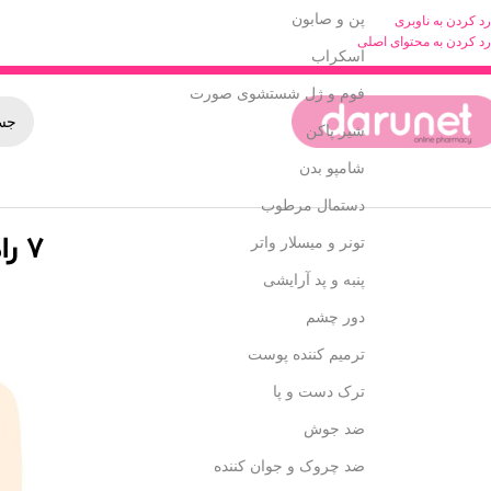
پن و صابون
رد کردن به ناوبری
رد کردن به محتوای اصلی
اسکراب
فوم و ژل شستشوی صورت
شیر پاکن
شامپو بدن
دستمال مرطوب
7 راهکار رفع خستگی و کسالت روزانه
تونر و میسلار واتر
پنبه و پد آرایشی
دور چشم
ترمیم کننده پوست
ترک دست و پا
ضد جوش
ضد چروک و جوان کننده