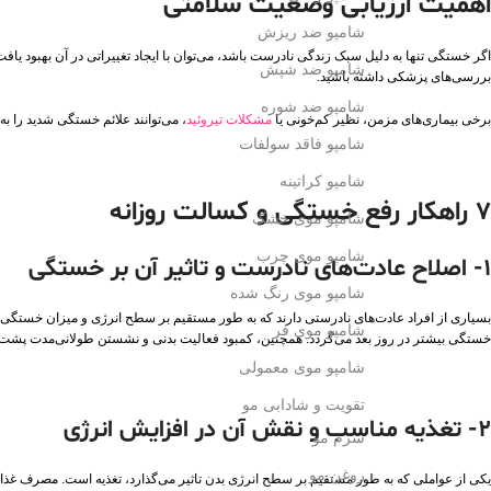
اهمیت ارزیابی وضعیت سلامتی
شامپو ضد ریزش
اگر خستگی تنها به دلیل سبک زندگی نادرست باشد، می‌توان با ایجاد تغییراتی در آن بهبود یا
شامپو ضد شپش
بررسی‌های پزشکی داشته باشید.
شامپو ضد شوره
برخی بیماری‌های مزمن، نظیر کم‌خونی یا
مشکلات تیروئید
، می‌توانند علائم خستگی شدید را ب
شامپو فاقد سولفات
شامپو کراتینه
7 راهکار رفع خستگی و کسالت روزانه
شامپو موی خشک
شامپو موی چرب
1- اصلاح عادت‌های نادرست و تاثیر آن بر خستگی
شامپو موی رنگ شده
بسیاری از افراد عادت‌های نادرستی دارند که به طور مستقیم بر سطح انرژی و میزان خستگی آن‌
شامپو موی فر
خستگی بیشتر در روز بعد می‌گردد. همچنین، کمبود فعالیت بدنی و نشستن طولانی‌مدت پشت میز 
شامپو موی معمولی
تقویت و شادابی مو
2- تغذیه مناسب و نقش آن در افزایش انرژی
سرم مو
روغن مو
یکی از عواملی که به طور مستقیم بر سطح انرژی بدن تاثیر می‌گذارد، تغذیه است. مصرف غذاها