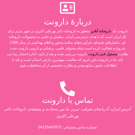
دربارۀ دارونت
دارونت یک
داروخانه آنلاین
متعلق به داروخانه دکتر پورعلی اکبری در شهر تبریز برای
کل ایران است که با هدف دسترسی آسان، مطمئن و علمی به محصولات داروخانه
ای، مکمل‌های تغذیه‌ای، فرآورده‌های سلامت‌محور و اقلام بهداشتی از سال 1398
شروع به فعالیت کرده است.تمام محتوای علمی، پزشکی و دارویی دارونت تحت
نظارت
مسئول فنی دارونت
دارونت بررسی شده و بعد از تایید، اجازه انتشار پیدا می
کند. ما در دارونت باور داریم که سلامت، مهم‌ترین دارایی انسان است و باید با
اطلاعات دقیق، منابع معتبر و نظارت تخصصی از آن محافظت شود.
تماس با دارونت
آدرس:ایران، آذربایجان شرقی، تبریز، ما بین سجادیه و پیشقدم، داروخانه دکتر
پورعلی اکبری
شماره تماس پشتیبانی:
04135443970