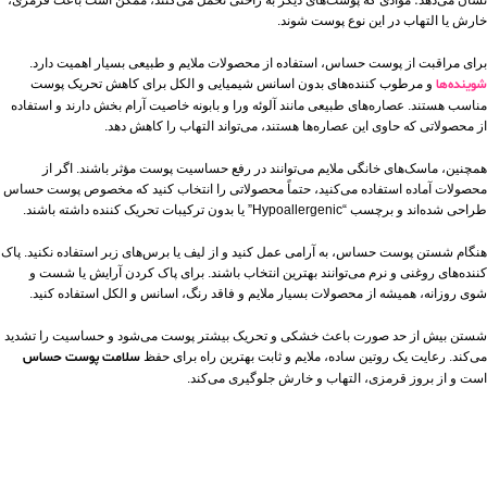
نشان می‌دهد؛ موادی که پوست‌های دیگر به راحتی تحمل می‌کنند، ممکن است باعث قرمزی،
خارش یا التهاب در این نوع پوست شوند.
برای مراقبت از پوست حساس، استفاده از محصولات ملایم و طبیعی بسیار اهمیت دارد.
شوینده‌ها
و مرطوب‌ کننده‌های بدون اسانس شیمیایی و الکل برای کاهش تحریک پوست
مناسب هستند. عصاره‌های طبیعی مانند آلوئه‌ ورا و بابونه خاصیت آرام‌ بخش دارند و استفاده
از محصولاتی که حاوی این عصاره‌ها هستند، می‌تواند التهاب را کاهش دهد.
همچنین، ماسک‌های خانگی ملایم می‌توانند در رفع حساسیت پوست مؤثر باشند. اگر از
محصولات آماده استفاده می‌کنید، حتماً محصولاتی را انتخاب کنید که مخصوص پوست حساس
طراحی شده‌اند و برچسب “Hypoallergenic” یا بدون ترکیبات تحریک‌ کننده داشته باشند.
هنگام شستن پوست حساس، به آرامی عمل کنید و از لیف یا برس‌های زبر استفاده نکنید. پاک‌
کننده‌های روغنی و نرم می‌توانند بهترین انتخاب باشند. برای پاک کردن آرایش یا شست‌ و‌
شوی روزانه، همیشه از محصولات بسیار ملایم و فاقد رنگ، اسانس و الکل استفاده کنید.
شستن بیش از حد صورت باعث خشکی و تحریک بیشتر پوست می‌شود و حساسیت را تشدید
می‌کند. رعایت یک روتین ساده، ملایم و ثابت بهترین راه برای حفظ
سلامت پوست حساس
است و از بروز قرمزی، التهاب و خارش جلوگیری می‌کند.