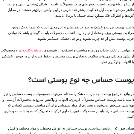
از سایر انواع پوست است. بخش‌های چرب معمولاً در ناحیه T شکل (پیشانی، بینی و چانه)
ظاهر می‌شوند و به دلیل فعالیت بیشتر غدد چربی در این نواحی، براق‌تر هستند. در مقابل،
گونه‌ها و اطراف فک ممکن است خشک یا نرمال باشند.
داشتن پوست چرب و خشک به صورت هم‌زمان به این معنی است که شما به یک روتین
مراقبت پوستی ویژه و متعادل نیاز دارید. انتخاب محصولات باید به گونه‌ای باشد که نواحی
چرب پوست بیش از حد چرب نشوند و نواحی خشک، خشک‌تر نشوند.
در نهایت، رعایت عادات روزمره مناسب و استفاده از شوینده‌ها،
مرطوب‌ کننده‌
ها و محصولات
آرایشی متعادل، می‌تواند سلامت و تعادل پوست مختلط را حفظ کند و از بروز جوش، خشکی
یا التهاب جلوگیری نماید.
پوست حساس چه نوع پوستی است؟
در واقع، هر نوع پوست؛ چه چرب، خشک یا مختلط می‌تواند خصوصیات پوست حساس را نیز
داشته باشد. پوست حساس معمولاً با قرمزی، التهاب و واکنش سریع به محصولات آرایشی و
بهداشتی مشخص می‌شود و بسیاری از مواد شیمیایی برای آن مناسب نیستند. کسانی که
پوست حساس دارند باید از محصولات قوی یا حاوی ترکیبات تحریک‌ کننده به شدت خودداری
کنند.
همان‌ طور که از نامش پیداست، پوست حساس به عوامل محیطی و مواد مختلف واکنش