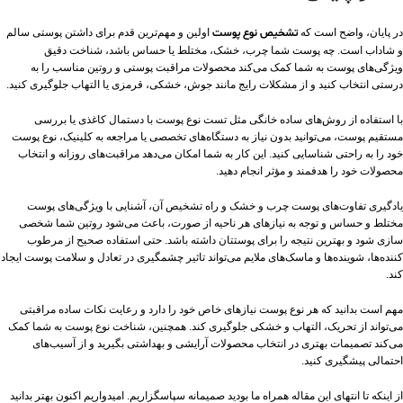
در پایان، واضح است که
تشخیص نوع پوست
اولین و مهم‌ترین قدم برای داشتن پوستی سالم
و شاداب است. چه پوست شما چرب، خشک، مختلط یا حساس باشد، شناخت دقیق
ویژگی‌های پوست به شما کمک می‌کند محصولات مراقبت پوستی و روتین مناسب را به
درستی انتخاب کنید و از مشکلات رایج مانند جوش، خشکی، قرمزی یا التهاب جلوگیری کنید.
با استفاده از روش‌های ساده خانگی مثل تست نوع پوست با دستمال کاغذی یا بررسی
مستقیم پوست، می‌توانید بدون نیاز به دستگاه‌های تخصصی یا مراجعه به کلینیک، نوع پوست
خود را به راحتی شناسایی کنید. این کار به شما امکان می‌دهد مراقبت‌های روزانه و انتخاب
محصولات خود را هدفمند و مؤثر انجام دهید.
یادگیری تفاوت‌های پوست چرب و خشک و راه تشخیص آن، آشنایی با ویژگی‌های پوست
مختلط و حساس و توجه به نیازهای هر ناحیه از صورت، باعث می‌شود روتین شما شخصی‌
سازی شود و بهترین نتیجه را برای پوستتان داشته باشد. حتی استفاده صحیح از مرطوب‌
کننده‌ها، شوینده‌ها و ماسک‌های ملایم می‌تواند تاثیر چشمگیری در تعادل و سلامت پوست ایجاد
کند.
مهم است بدانید که هر نوع پوست نیازهای خاص خود را دارد و رعایت نکات ساده مراقبتی
می‌تواند از تحریک، التهاب و خشکی جلوگیری کند. همچنین، شناخت نوع پوست به شما کمک
می‌کند تصمیمات بهتری در انتخاب محصولات آرایشی و بهداشتی بگیرید و از آسیب‌های
احتمالی پیشگیری کنید.
از اینکه تا انتهای این مقاله همراه ما بودید صمیمانه سپاسگزاریم. امیدواریم اکنون بهتر بدانید