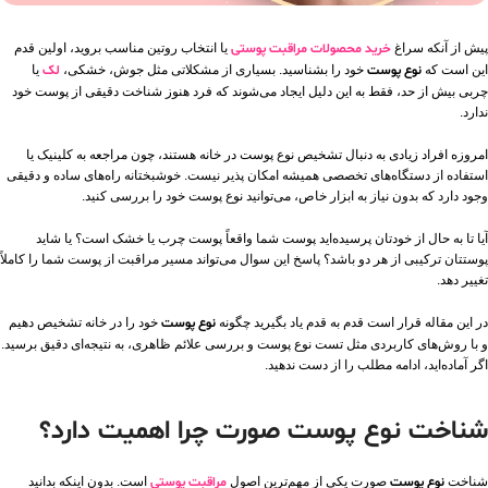
پیش از آنکه سراغ
خرید محصولات مراقبت پوستی
یا انتخاب روتین مناسب بروید، اولین قدم
این است که
نوع پوست
خود را بشناسید. بسیاری از مشکلاتی مثل جوش، خشکی،
لک
یا
چربی بیش از حد، فقط به این دلیل ایجاد می‌شوند که فرد هنوز شناخت دقیقی از پوست خود
ندارد.
امروزه افراد زیادی به دنبال تشخیص نوع پوست در خانه هستند، چون مراجعه به کلینیک یا
استفاده از دستگاه‌های تخصصی همیشه امکان‌ پذیر نیست. خوشبختانه راه‌های ساده و دقیقی
وجود دارد که بدون نیاز به ابزار خاص، می‌توانید نوع پوست خود را بررسی کنید.
آیا تا به حال از خودتان پرسیده‌اید پوست شما واقعاً پوست چرب یا خشک است؟ یا شاید
پوستتان ترکیبی از هر دو باشد؟ پاسخ این سوال می‌تواند مسیر مراقبت از پوست شما را کاملاً
تغییر دهد.
در این مقاله قرار است قدم به قدم یاد بگیرید چگونه
نوع پوست
خود را در خانه تشخیص دهیم
و با روش‌های کاربردی مثل تست نوع پوست و بررسی علائم ظاهری، به نتیجه‌ای دقیق برسید.
اگر آماده‌اید، ادامه مطلب را از دست ندهید.
شناخت نوع پوست صورت چرا اهمیت دارد؟
شناخت
نوع پوست
صورت یکی از مهم‌ترین اصول
مراقبت پوستی
است. بدون اینکه بدانید