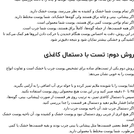
اگر تمام پوست شما خشک و کشیده به نظر می‌رسد، پوست خشک دارید.
اگر پیشانی، بینی و چانه براق هستند ولی گونه‌ها خشک‌اند، شما پوست مختلط دارید.
اگر تمام نواحی پوست کمی براق هستند، پوست شما معمولی است.
اگر همه قسمت‌ها، از جمله گونه‌ها، کاملاً براق هستند، پوست شما چرب است.
در این روش، دقت به احساس پوست هنگام خندیدن یا حرکت دادن ابروها هم کمک می‌کند تا
کشیدگی و خشکی بیشتر نمایان شود و نتیجه دقیق‌تر شود.
روش دوم: تست با دستمال کاغذی
روش دوم یکی از تست‌های ساده برای تشخیص پوست چرب یا خشک است و تفاوت انواع
پوست را به خوبی نشان می‌دهد:
ابتدا پوست را با شوینده ملایم تمیز کرده و با حوله نرم، آب اضافی را به آرامی بگیرید.
۴۵ تا ۶۰ دقیقه صبر کنید و در این مدت هیچ محصولی روی پوست استفاده نکنید.
سپس با دستمال کاغذی تمیز، به ترتیب روی هر قسمت از صورت (پیشانی، بینی، گونه‌ها،
چانه) فشار ملایم دهید و دستمال هر قسمت را جدا بررسی کنید.
اگر دستمال چرب شد، آن ناحیه پوست چرب دارد.
اگر هیچ اثری از چربی روی دستمال نبود و پوست خشک و کشیده بود، آن ناحیه پوست خشک
است.
اگر فقط بعضی قسمت‌ها مثل پیشانی یا بینی چرب بودند و بقیه قسمت‌ها خشک یا کمی
مرطوب، شما پوست مختلط یا معمولی دارید.