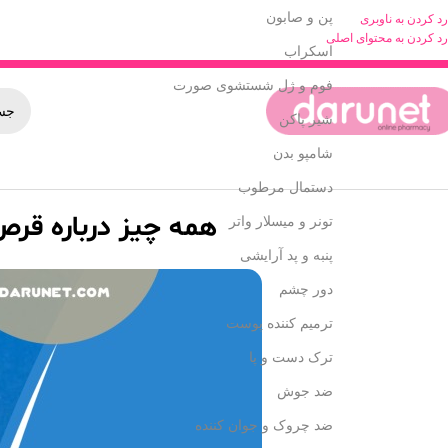
پن و صابون
رد کردن به ناوبری
رد کردن به محتوای اصلی
اسکراب
فوم و ژل شستشوی صورت
شیر پاکن
شامپو بدن
دستمال مرطوب
همه چیز درباره قر
تونر و میسلار واتر
پنبه و پد آرایشی
دور چشم
ترمیم کننده پوست
ترک دست و پا
ضد جوش
ضد چروک و جوان کننده