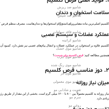
۱. فواید اصلی قرص کلسیم
شامپو ضد ریزش
سلامت استخوان و دندان
شامپو ضد شپش
شامپو ضد شوره
کلسیم اصلی‌ترین ماده معدنی برای استحکام استخوان‌ها و دندان‌هاست. مصرف منظم قرص ک
شامپو فاقد سولفات
عملکرد عضلات و سیستم عصبی
شامپو کراتینه
کلسیم علاوه بر استخوان، در عملکرد عضلات و انتقال پیام‌های عصبی نیز نقش دارد. کمبو
شامپو موی خشک
همچنین مطالعه کنید:
قرص کلسیم برای چیست
؟
شامپو موی چرب
شامپو موی رنگ شده
۲. دوز مناسب قرص کلسیم
شامپو موی فر
میزان نیاز روزانه
شامپو موی معمولی
تقویت و شادابی مو
نیاز روزانه به کلسیم معمولاً بین ۸۰۰ تا ۱۲۰۰ میلی‌ گرم 
سرم مو
زیادی دارد.
روغن مو