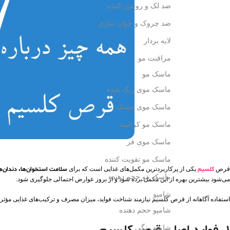
ضد لک و روشن کننده
ضد چروک و جوان سازی
لایه بردار
مراقبت مو
ماسک مو
ماسک موی رنگ شده
ماسک موی خشک
ماسک مو کراتینه
ماسک موی فر
ماسک مو تقویت کننده
قرص
کلسیم
یکی از پرکاربردترین مکمل‌های غذایی است که برای
سلامت استخوان‌ها، دندان‌ه
ماسک مو حجم دهنده
می‌شود بیشترین بهره از این مکمل برده شود و از بروز عوارض احتمالی جلوگیری شود.
شامپو
استفاده آگاهانه از قرص کلسیم نیازمند شناخت فواید، میزان مصرف و ترکیب‌های غذایی مؤثر
شامپو حجم دهنده
شامپو رنگی