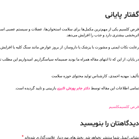
گفتار پایانی
قرص کلسیم یکی از مهم‌ترین مکمل‌ها برای سلامت استخوان‌ها، عضلات و سیستم عصبی است. ب
اثربخشی بیشتری دارد و جذب را افزایش می‌دهد.
رعایت نکات ایمنی و مشورت با پزشک یا داروساز، از بروز عوارض مانند سنگ کلیه یا افزای
در پایان، از این‌ که تا انتهای مقاله همراه ما بودید صمیمانه سپاسگزاریم. امیدواریم این مطل
تألیف: مهدیه احمدی، کارشناس تولید محتوای حوزه سلامت
تمامی اطلاعات این مقاله توسط
دکتر جابر پورعلی اکبری
بازبینی و تایید گردیده است.
قرص کلسیم
کلسیم
دیدگاهتان را بنویسید
*
نشانی ایمیل شما منتشر نخواهد شد.
بخش‌های موردنیاز علامت‌گذاری شده‌اند