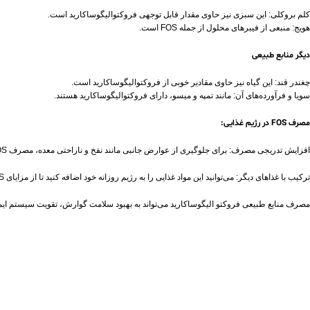
کلم بروکلی: این سبزی نیز حاوی مقدار قابل توجهی فروکتوالیگوساکارید است.
هویج: منبعی از فیبرهای محلول از جمله FOS است.
دیگر منابع طبیعی
چغندر قند: این گیاه نیز حاوی مقادیر خوبی از فروکتوالیگوساکارید است.
سویا و فرآورده‌های آن: مانند تمپه و میسو، دارای فروکتوالیگوساکارید هستند.
مصرف FOS در رژیم غذایی:
افزایش تدریجی مصرف: برای جلوگیری از عوارض جانبی مانند نفخ و ناراحتی معده، مصرف FOS را به تدریج افزایش دهید.
ترکیب با غذاهای دیگر: می‌توانید این مواد غذایی را به رژیم روزانه خود اضافه کنید تا از مزایای FOS بهره‌مند شوید.
مصرف منابع طبیعی فروکتو الیگوساکارید می‌تواند به بهبود سلامت گوارش، تقویت سیستم ایمنی و