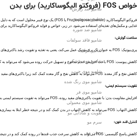
خواص FOS (فروکتو الیگوساکارید) برای بدن
شامپو ضد ریزش
شامپو ضد شپش
فروکتو الیگوساکارید (Fructooligosaccharide ی
غذایی و مکمل‌های تغذیه‌ای استفاده می‌شود. در زیر، خواص و فواید فروکتو الیگوساکارید برا
شامپو ضد شوره
سلامت گوارش:
شامپو فاقد سولفات
پری‌بیوتیک: FOS به عنوان یک پری‌بیوتیک عمل می‌کند، یعنی به تغذیه و تقویت رشد باکتری‌های مفید روده مانند بیفیدوباکتر و لاکتوباسیلوس کمک می‌کند. این باکتری‌ها به حفظ تعادل میکروبیوم روده و بهبود عملکرد گوارش کمک می‌کنند.
شامپو کراتینه
شامپو موی خشک
کاهش یبوست: FOS باعث افزایش حجم مدفوع و تسهیل حرکت روده می‌شود که می‌تواند به کاهش یبوست کمک کند.
شامپو موی چرب
کاهش نفخ و گاز معده: FOS می‌تواند به کاهش نفخ و گاز معده کمک کند زیرا باکتری‌های مفید را تقویت می‌کند و تعادل میکروبیوم روده را حفظ می‌کند.
شامپو موی رنگ شده
تقویت سیستم ایمنی:
شامپو موی فر
افزایش مقاومت بدن: با تقویت باکتری‌های مفید روده، FOS می‌تواند به تقویت سیستم ایمنی بدن کمک کند. باکتری‌های مفید روده نقش مهمی در تقویت سیستم ایمنی و جلوگیری از عفونت‌ها دارند.
شامپو موی معمولی
کاهش التهاب: FOS می‌تواند به کاهش التهاب در بدن کمک کند و در نتیجه خطر ابتلا به بیماری‌های التهابی را کاهش دهد.
تقویت و شادابی مو
کنترل قند خون:
سرم مو
روغن مو
کاهش پاسخ گلیسمی: FOS می‌تواند به کاهش سرعت جذب قندها در روده کمک کند و در نتیجه باعث کاهش پاسخ گلیسمی بعد از مصرف غذاهای پر کربوهیدرات شود. این مسئله می‌تواند برای افراد مبتلا به دیابت یا پیش‌دیابت مفید باشد.