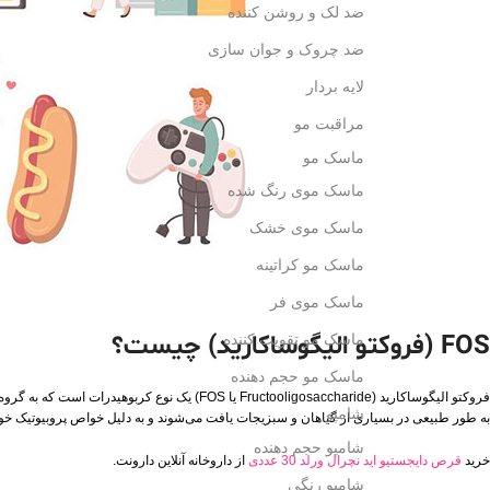
ضد لک و روشن کننده
ضد چروک و جوان سازی
لایه بردار
مراقبت مو
ماسک مو
ماسک موی رنگ شده
ماسک موی خشک
ماسک مو کراتینه
ماسک موی فر
FOS (فروکتو الیگوساکارید) چیست؟
ماسک مو تقویت کننده
ماسک مو حجم دهنده
فروکتو الیگوساکارید (Fructooligosaccharide ی
شامپو
به طور طبیعی در بسیاری از گیاهان و سبزیجات یافت می‌شوند و به دلیل خواص پروبیوتیک خود، 
شامپو حجم دهنده
خرید
قرص دایجستیو اید نچرال ورلد 30 عددی
از داروخانه آنلاین دارونت.
شامپو رنگی