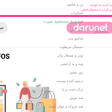
پن و صابون
رد کردن به ناوبری
رد کردن به محتوای اصلی
اسکراب
فوم و ژل شستشوی صورت
شیر پاکن
شامپو بدن
دستمال مرطوب
FOS (فروکتو الیگوساکارید
تونر و میسلار واتر
پنبه و پد آرایشی
دور چشم
ترمیم کننده پوست
ترک دست و پا
ضد جوش
ضد چروک و جوان کننده