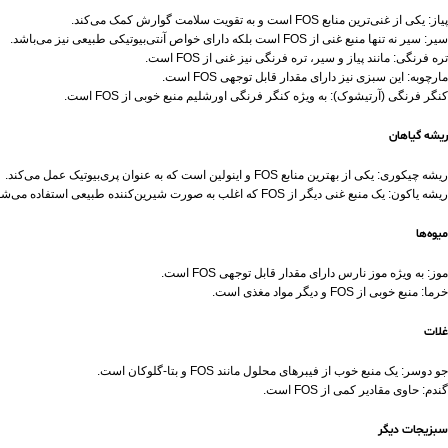
پیاز: یکی از غنی‌ترین منابع FOS است و به تقویت سلامت گوارش کمک می‌کند.
سیر: سیر نه تنها منبع غنی از FOS است بلکه دارای خواص آنتی‌بیوتیکی طبیعی نیز می‌باشد.
تره فرنگی: مانند پیاز و سیر، تره فرنگی نیز غنی از FOS است.
مارچوبه: این سبزی نیز دارای مقدار قابل توجهی FOS است.
کنگر فرنگی (آرتیشوک): به ویژه کنگر فرنگی اورشلیم منبع خوبی از FOS است.
ریشه گیاهان
ریشه چیکوری: یکی از بهترین منابع FOS و اینولین است که به عنوان پری‌بیوتیک عمل می‌کند.
ریشه یاکون: یک منبع غنی دیگر از FOS که اغلب به صورت شیرین‌کننده طبیعی استفاده می‌شود.
میوه‌ها
موز: به ویژه موز نارس دارای مقدار قابل توجهی FOS است.
خرما: منبع خوبی از FOS و دیگر مواد مغذی است.
غلات
جو دوسر: یک منبع خوب از فیبرهای محلول مانند FOS و بتا-گلوکان است.
گندم: حاوی مقادیر کمی از FOS است.
سبزیجات دیگر