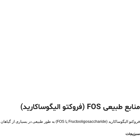
منابع طبیعی FOS (فروکتو الیگوساکارید)
فروکتو الیگوساکارید (Fructooligosaccharide یا FOS) به طور طبیعی در بسیاری از گیاهان و مواد غذایی یافت می‌شود. در زیر برخی از منابع غذایی غنی از FOS آورده شده است:
سبزیجات