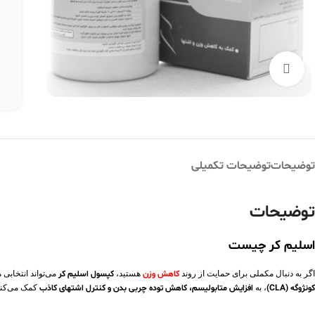
بزرگنمایی تصویر
توضیحات
توضیحات تکمیلی
توضیحات
اسلیم کر چیست
اگر به دنبال مکملی برای حمایت از روند
کاهش وزن
هستید،
کپسول اسلیم کر
می‌تواند انتخابی
کونژوگه (CLA)
، به
افزایش متابولیسم، کاهش توده چربی بدن و کنترل اشتهای کاذب
کمک می‌کند