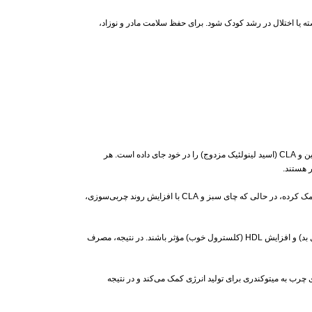
 یا اختلال در رشد کودک شود. برای حفظ سلامت مادر و نوزاد،
یک مکمل گیاهی مؤثر برای کمک به کاهش وزن و بهبود متابولیسم بدن است. این محصول ترکیبی از عصاره‌های طبیعی از جمله چای سبز، قهوه سبز، گارسینیا کامبوجیا، ال‌کارنیتین و CLA (اسید لینولئیک مزدوج) را در خود جای داده است. هر
 هستند.
با ترکیبات منحصر‌به‌فرد خود به افزایش سوخت‌وساز پایه، به‌ویژه در حالت استراحت، کمک می‌کند. عصاره گارسینیا و قهوه سبز به کنترل اشتهای کاذب و کاهش دریافت کالری کمک کرده، در حالی که چای سبز و CLA با افزایش روند چربی‌سوزی،
، کمک به کنترل سطح کلسترول خون است. مطالعات نشان داده‌اند که ترکیبات موجود در چای سبز و قهوه سبز می‌توانند در کاهش LDL (کلسترول بد) و افزایش HDL (کلسترول خوب) مؤثر باشند. در نتیجه، مصرف
 چرب به میتوکندری برای تولید انرژی کمک می‌کند و در نتیجه