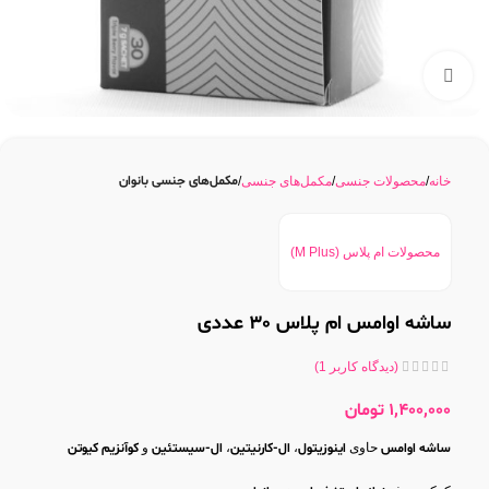
بزرگنمایی تصویر
مکمل‌های جنسی بانوان
خانه
محصولات جنسی
مکمل‌های جنسی
محصولات ام پلاس (M Plus)
ساشه اوامس ام پلاس 30 عددی
(دیدگاه کاربر
1
)
1,400,000
تومان
ساشه اوامس
حاوی
اینوزیتول
،
ال-کارنیتین
،
ال-سیستئین
و
کوآنزیم کیوتن