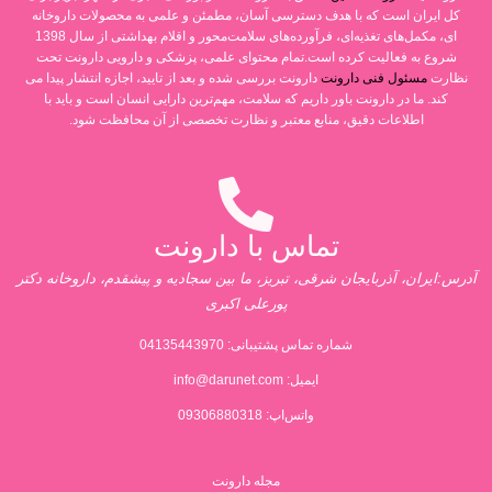
کل ایران است که با هدف دسترسی آسان، مطمئن و علمی به محصولات داروخانه
ای، مکمل‌های تغذیه‌ای، فرآورده‌های سلامت‌محور و اقلام بهداشتی از سال 1398
شروع به فعالیت کرده است.تمام محتوای علمی، پزشکی و دارویی دارونت تحت
نظارت
مسئول فنی دارونت
دارونت بررسی شده و بعد از تایید، اجازه انتشار پیدا می
کند. ما در دارونت باور داریم که سلامت، مهم‌ترین دارایی انسان است و باید با
اطلاعات دقیق، منابع معتبر و نظارت تخصصی از آن محافظت شود.
تماس با دارونت
آدرس:ایران، آذربایجان شرقی، تبریز، ما بین سجادیه و پیشقدم، داروخانه دکتر
پورعلی اکبری
شماره تماس پشتیبانی:
04135443970
ایمیل:
info@darunet.com
واتس‌اپ: 09306880318
مجله دارونت