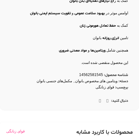
کمک به رفع
نیازهای تغذیه‌ای بدن بانوان
اوامس موثر در
بهبود سلامت
عمومی
و
تقویت سیستم ایمنی بانوان
کمک به
حفظ تعادل هورمونی زنان
تامین
انرژی روزانه
بانوان
همچنین شامل
ویتامین‌ها
و
مواد معدنی ضروری
این محصول منقضی شده است.
شناسه محصول:
14562581545
دسته:
ویتامین های مخصوص بانوان
,
مکمل‌های جنسی بانوان
برچسب:
قوای زنانگی
دنبال کنید:
محصولات با کاربرد مشابه
قوای زنانگی