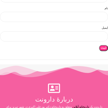
نام
ایمیل
دربارۀ دارونت
دارونت یک
داروخانه آنلاین
متعلق به داروخانه دکتر پورعلی اکبری در شهر تبریز برای