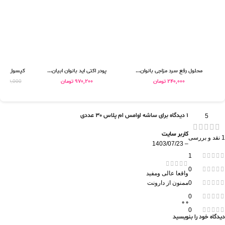
محلول رفع سرد مزاجی بانوان...
پودر اکتی اید بانوان ابیان...
کپسول دی کا
240,000
تومان
970,200
تومان
,090,000
1 دیدگاه برای
ساشه اوامس ام پلاس 30 عددی
5
کاربر سایت
1 نقد و بررسی
1403/07/23
–
1
0
واقعا عالی ومفید
ممنون از دارونت
0
0
0
0
0
دیدگاه خود را بنویسید