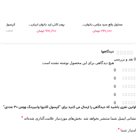
محلول رفع سرد مزاجی بانوان...
پودر اکتی اید بانوان ابیان...
کپسول دی کا
240,000
تومان
970,200
تومان
,090,000
دیدگاهها
0 نقد و بررسی
هیچ دیدگاهی برای این محصول نوشته نشده است.
0
0
0
0
0
اولین نفری باشید که دیدگاهی را ارسال می کنید برای “کپسول اکتیوا ولبیینگ وومن 30 عددی”
*
نشانی ایمیل شما منتشر نخواهد شد.
بخش‌های موردنیاز علامت‌گذاری شده‌اند
*
امتیاز شما