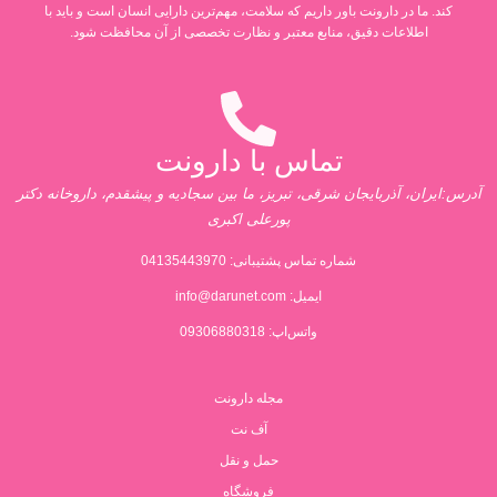
کند. ما در دارونت باور داریم که سلامت، مهم‌ترین دارایی انسان است و باید با
اطلاعات دقیق، منابع معتبر و نظارت تخصصی از آن محافظت شود.
تماس با دارونت
آدرس:ایران، آذربایجان شرقی، تبریز، ما بین سجادیه و پیشقدم، داروخانه دکتر
پورعلی اکبری
شماره تماس پشتیبانی:
04135443970
ایمیل:
info@darunet.com
واتس‌اپ: 09306880318
مجله دارونت
آف نت
حمل و نقل
فروشگاه