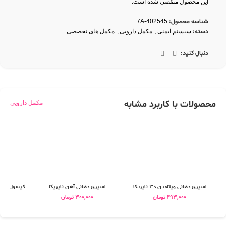
این محصول منقضی شده است.
شناسه محصول:
7A-402545
دسته:
سیستم ایمنی
,
مکمل دارویی
,
مکمل های تخصصی
دنبال کنید:
محصولات با کاربرد مشابه
مکمل دارویی
اسپری دهانی ویتامین د3 نایریکا
اسپری دهانی آهن نایریکا
کپسول ویتامین د3 پلاس
493,000
تومان
300,000
تومان
0