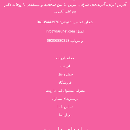
آدرس:ایران، آذربایجان شرقی، تبریز، ما بین سجادیه و پیشقدم، داروخانه دکتر
پورعلی اکبری
شماره تماس پشتیبانی:
04135443970
ایمیل:
info@darunet.com
واتس‌اپ: 09306880318
مجله دارونت
آف نت
حمل و نقل
فروشگاه
معرفی مسئول فنی دارونت
پرسش‌های متداول
تماس با ما
درباره ما
نمادهای دارونت