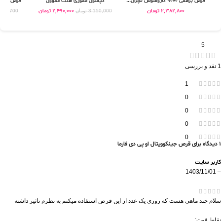
قرص برهمی 9000 کاروسوس نچرال...
کپسول مموری هلث مموول
قرص سیممور
2,382,800
تومان
2,490,000
تومان
3,150,000
تومان
379,700
5
1 نقد و بررسی
1
0
0
0
0
1 دیدگاه برای
قرص جینکوویتال او پی دی فارما
کاربر سایت
1403/11/01
–
سلام چند ماهی هست که روزی یک عدد از این قرص استفاده میکنم به نظرم تاثیر داشته
نقاط قوت: