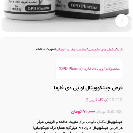
بزرگنمایی تصویر
تقویت حافظه
خانه
مکمل های تخصصی
سلامت مغز و اعصاب
محصولات او پی دی فارما (OPD Pharma)
قرص جینکوویتال او پی دی فارما
(دیدگاه کاربر
1
)
70,000
تومان
150,000
تومان
جینکوویتال
مکمل طبیعی برای
تقویت حافظه
و
افزایش تمرکز
هر قرص
جینکوویتال
حاوی
200 میلی‌گرم عصاره برگ جینکوبیلوبا