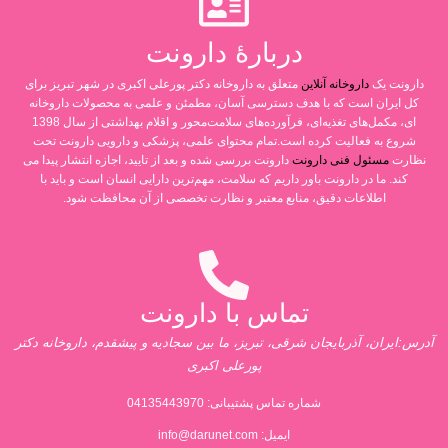
دربارۀ دارونت
دارونت یک
داروخانه آنلاین
متعلق به داروخانه دکتر پورعلی اکبری در شهر تبریز برای
کل ایران است که با هدف دسترسی آسان، مطمئن و علمی به محصولات داروخانه
ای، مکمل‌های تغذیه‌ای، فرآورده‌های سلامت‌محور و اقلام بهداشتی از سال 1398
شروع به فعالیت کرده است.تمام محتوای علمی، پزشکی و دارویی دارونت تحت
نظارت
مسئول فنی دارونت
دارونت بررسی شده و بعد از تایید، اجازه انتشار پیدا می
کند. ما در دارونت باور داریم که سلامت، مهم‌ترین دارایی انسان است و باید با
اطلاعات دقیق، منابع معتبر و نظارت تخصصی از آن محافظت شود.
تماس با دارونت
آدرس:ایران، آذربایجان شرقی، تبریز، ما بین سجادیه و پیشقدم، داروخانه دکتر
پورعلی اکبری
شماره تماس پشتیبانی:
04135443970
ایمیل:
info@darunet.com