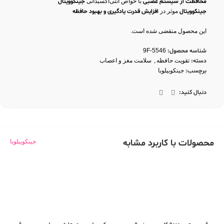
محافظت از سیستم عصبی
با خواص آنتی‌اکسیدانی
جینکوویتال
جینکوویتال
موثر در
افزایش قدرت یادگیری و بهبود حافظه
جینکوویتال
کمک به
عملکرد مغز
و
بهبود گردش خون
این محصول منقضی شده است.
شناسه محصول:
9F-5546
دسته:
تقویت حافظه
,
سلامت مغز و اعصاب
برچسب:
جینکوبیلوبا
دنبال کنید:
محصولات با کاربرد مشابه
جینکوبیلوبا