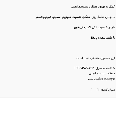
کمک به
بهبود عملکرد سیستم ایمنی
همچنین شامل
روی
،
منگنز
،
کلسیم
،
منیزیم
،
سدیم
،
کروم و فسفر
دارای خاصیت
آنتی اکسیدانی قوی
با طعم
لیمو و پرتقال
این محصول منقضی شده است.
شناسه محصول:
19864522452
دسته:
سیستم ایمنی
برچسب:
ویتامین سی
دنبال کنید: