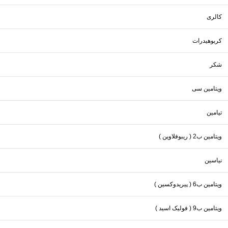
کالری
کربوهیدرات
شکر
ویتامین سی
تیامین
ویتامین ب2 ( ریبوفلاوین )
نیاسین
ویتامین ب6 ( پیریدوکسین )
ویتامین ب9 ( فولیک اسید )