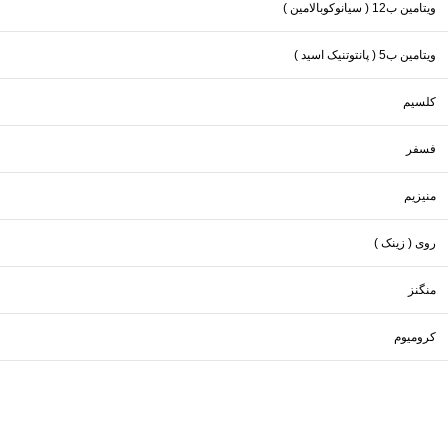
ویتامین ب12 ( سیانوکوبالامین )
ویتامین ب5 ( پانتوتنیک اسید )
کلسیم
فسفر
منیزیم
روی ( زینک )
منگنز
کرومیوم