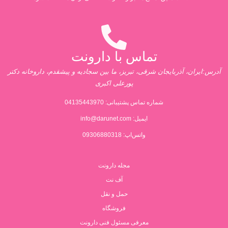
تماس با دارونت
آدرس:ایران، آذربایجان شرقی، تبریز، ما بین سجادیه و پیشقدم، داروخانه دکتر
پورعلی اکبری
شماره تماس پشتیبانی:
04135443970
ایمیل:
info@darunet.com
واتس‌اپ: 09306880318
مجله دارونت
آف نت
حمل و نقل
فروشگاه
معرفی مسئول فنی دارونت