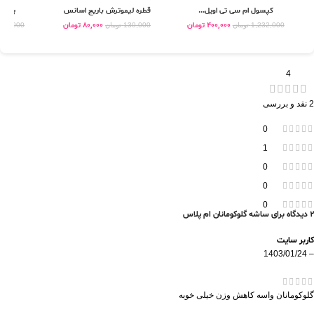
کپسول ام سی تی اویل...
قطره لیموترش باریج اسانس
پودر ا
400,000
تومان
80,000
تومان
1,232,000
تومان
130,000
تومان
506,000
4
2 نقد و بررسی
0
1
0
0
0
2 دیدگاه برای
ساشه گلوکومانان ام پلاس
کاربر سایت
1403/01/24
–
گلوکومانان واسه کاهش وزن خیلی خوبه