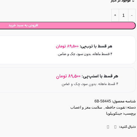
موجود در انبار
افزودن به سبد خرید
هر قسط با ترب‌پی:
89,500
تومان
۴ قسط ماهانه. بدون سود، چک و ضامن.
هر قسط با اسنپ‌پی:
89,500
تومان
۴ قسط ماهانه. بدون سود، چک و ضامن.
شناسه محصول:
6B-58445
دسته:
تقویت حافظه
,
سلامت مغز و اعصاب
برچسب:
جینکوبیلوبا
دنبال کنید: