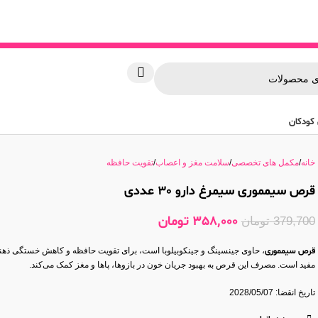
کودکان
خانه
مکمل های تخصصی
سلامت مغز و اعصاب
تقویت حافظه
قرص سیمموری سیمرغ دارو 30 عددی
358,000
تومان
379,700
تومان
قرص سیمموری
، حاوی جینسینگ و جینکوبیلوبا است، برای تقویت حافظه و کاهش خستگی ذهن
مفید است. مصرف این قرص به بهبود جریان خون در بازوها، پاها و مغز کمک می‌کند.
تاریخ انقضا: 2028/05/07