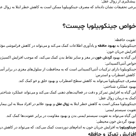
پیشگیری از زوال عقل:
برخی تحقیقات نشان داده‌اند که مصرف جینکوبیلوبا ممکن است به کاهش خطر ابتلا به زوال عقل
خواص جینکوبیلوبا چیست؟
تقویت حافظه:
جینکوبیلوبا به
بهبود حافظه
و یادآوری اطلاعات کمک می‌کند و می‌تواند در کاهش فراموشی مؤثر
افزایش جریان خون:
این گیاه به بهبود
گردش خون
در مغز و سایر نقاط بدن کمک می‌کند، که موجب افزایش اکسیژن‌
خواص آنتی‌اکسیدانی:
جینکوبیلوبا دارای ترکیبات آنتی‌اکسیدانی است که به محافظت از سلول‌های مغزی در برابر آسی
کاهش اضطراب و استرس:
مصرف جینکوبیلوبا می‌تواند به کاهش سطح اضطراب و بهبود خلق و خو کمک کند.
بهبود عملکرد شناختی:
این گیاه به افزایش تمرکز و دقت در فعالیت‌های ذهنی کمک می‌کند و می‌تواند عملکرد شناختی
کمک به درمان زوال عقل:
جینکوبیلوبا ممکن است به کاهش خطر ابتلا به
زوال عقل
و بهبود علائم در افراد مبتلا به این بیم
تقویت سیستم ایمنی:
این گیاه می‌تواند به تقویت سیستم ایمنی بدن و بهبود مقاومت در برابر عفونت‌ها کمک کند.
بهبود گردش خون محیطی:
جینکوبیلوبا
به افزایش جریان خون به اندام‌های دوردست کمک می‌کند، که می‌تواند در کاهش درده
افزایش تمرکز و حافظه