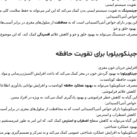
تقویت سیستم ایمنی:
جینسینگ
به تقویت سیستم ایمنی بدن کمک می‌کند که این امر می‌تواند به حفظ سلامت کلی م
خواص آنتی‌اکسیدانی:
این پودر دارای خواص آنتی‌اکسیدانی است که به
محافظت
از سلول‌های مغزی در برابر آسیب‌های
بهبود خلق و خو:
مصرف جینسینگ می‌تواند به بهبود خلق و خو و کاهش علائم
افسردگی
کمک کند، که این موضوع ب
جینکوبیلوبا برای تقویت حافظه
افزایش جریان خون مغزی:
جینکوبیلوبا
به بهبود گردش خون در مغز کمک می‌کند که باعث افزایش اکسیژن‌رسانی و مواد 
تقویت حافظه کوتاه‌مدت:
مصرف جینکوبیلوبا می‌تواند به
بهبود عملکرد حافظه
کوتاه‌مدت و افزایش توانایی یادآوری اطلاع
کاهش علائم فراموشی:
این گیاه به کاهش خطر فراموشی و بهبود یادگیری کمک می‌کند، به ویژه در افراد مسن.
خواص آنتی‌اکسیدانی:
جینکوبیلوبا دارای خواص آنتی‌اکسیدانی است که به محافظت از سلول‌های مغزی در برابر آسیب
کاهش اضطراب و استرس:
این گیاه می‌تواند به کاهش سطح
اضطراب و استرس
کمک کند، که این امر به طور غیرمستقیم بر
بهبود عملکرد شناختی:
جینکوبیلوبا به افزایش عملکرد شناختی عمومی کمک می‌کند و به تمرکز و تصمیم‌گیری بهتر من