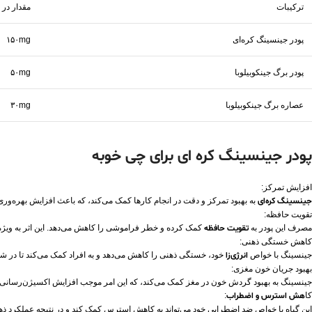
ترکیبات
مقدار در
پودر جینسینگ کره‌ای
۱۵۰mg
پودر برگ جینکوبیلوبا
۵۰mg
عصاره برگ جینکوبیلوبا
۳۰mg
پودر جینسینگ کره ای برای چی خوبه
افزایش تمرکز:
جینسینگ کره‌ای
به بهبود تمرکز و دقت در انجام کارها کمک می‌کند، که باعث افزایش بهره‌ور
تقویت حافظه:
مصرف این پودر به
تقویت حافظه
کمک کرده و خطر فراموشی را کاهش می‌دهد. این اثر به ویژ
کاهش خستگی ذهنی:
جینسینگ با خواص
انرژی‌زا
خود، خستگی ذهنی را کاهش می‌دهد و به افراد کمک می‌کند تا در شر
بهبود جریان خون مغزی:
جینسینگ به بهبود گردش خون در مغز کمک می‌کند، که این امر موجب افزایش اکسیژن‌رسانی 
کا
هش استرس و اضطراب
:
این گیاه با خواص ضد اضطرابی خود می‌تواند به کاهش استرس کمک کند و در نتیجه عملکرد ذهن