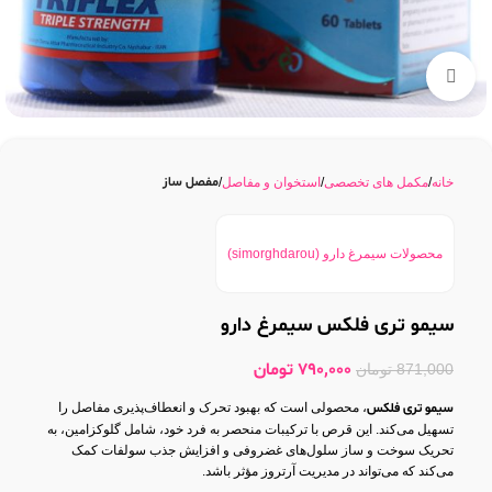
بزرگنمایی تصویر
مفصل ساز
خانه
مکمل های تخصصی
استخوان و مفاصل
محصولات سیمرغ دارو (simorghdarou)
سیمو تری فلکس سیمرغ دارو
790,000
تومان
871,000
تومان
سیمو تری فلکس
، محصولی است که بهبود تحرک و انعطاف‌پذیری مفاصل را
تسهیل می‌کند. این قرص با ترکیبات منحصر به فرد خود، شامل گلوکزامین، به
تحریک سوخت و ساز سلول‌های غضروفی و افزایش جذب سولفات کمک
می‌کند که می‌تواند در مدیریت آرتروز مؤثر باشد.