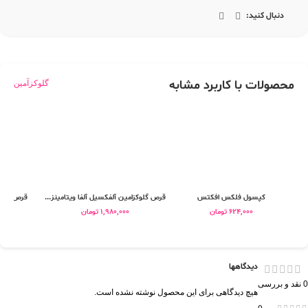
دنبال کنید:
محصولات با کاربرد مشابه
گلوکزآمین
کپسول فلکس افکتس
قرص گلوکزامین آلفکسیل آلفا ویتامینز...
قرص استو
624,000
تومان
1,980,000
تومان
0
دیدگاهها
0 نقد و بررسی
هیچ دیدگاهی برای این محصول نوشته نشده است.