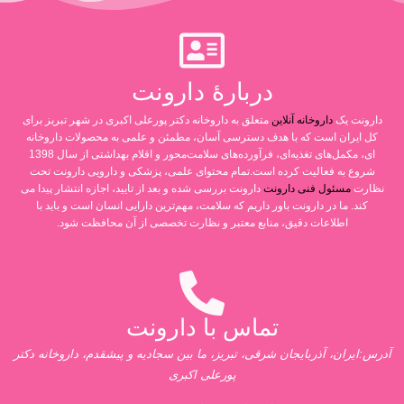
دربارۀ دارونت
دارونت یک
داروخانه آنلاین
متعلق به داروخانه دکتر پورعلی اکبری در شهر تبریز برای
کل ایران است که با هدف دسترسی آسان، مطمئن و علمی به محصولات داروخانه
ای، مکمل‌های تغذیه‌ای، فرآورده‌های سلامت‌محور و اقلام بهداشتی از سال 1398
شروع به فعالیت کرده است.تمام محتوای علمی، پزشکی و دارویی دارونت تحت
نظارت
مسئول فنی دارونت
دارونت بررسی شده و بعد از تایید، اجازه انتشار پیدا می
کند. ما در دارونت باور داریم که سلامت، مهم‌ترین دارایی انسان است و باید با
اطلاعات دقیق، منابع معتبر و نظارت تخصصی از آن محافظت شود.
تماس با دارونت
آدرس:ایران، آذربایجان شرقی، تبریز، ما بین سجادیه و پیشقدم، داروخانه دکتر
پورعلی اکبری