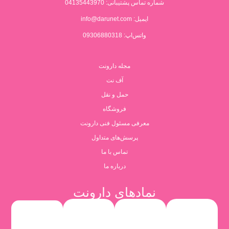
شماره تماس پشتیبانی:
04135443970
ایمیل:
info@darunet.com
واتس‌اپ: 09306880318
مجله دارونت
آف نت
حمل و نقل
فروشگاه
معرفی مسئول فنی دارونت
پرسش‌های متداول
تماس با ما
درباره ما
نمادهای دارونت