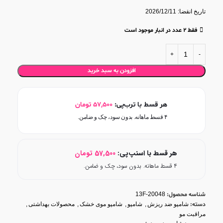
شامپو هیدراکلین فیس دوکس ضد ریزش موی خشک،
مناسب انواع ریزش مو
تاریخ انقضا: 2026/12/11
سرشار از مواد موثر بر کنترل ریزش مو همچون
سائوپالمتو، بیوتین، کافئین و
کپکسیل
فقط 2 عدد در انبار موجود است
شامپو هیدراکلین ضد ریزش موی خشک،
تسهیل حالت پذیری موها
موثر در
هیدراته شدن موها
و سازگار با پوست سر خشک
افزودن به سبد خرید
هر قسط با ترب‌پی:
57,500
تومان
۴ قسط ماهانه. بدون سود، چک و ضامن.
هر قسط با اسنپ‌پی:
57,500
تومان
۴ قسط ماهانه. بدون سود، چک و ضامن.
شناسه محصول:
13F-20048
دسته:
شامپو ضد ریزش
,
شامپو
,
شامپو موی خشک
,
محصولات بهداشتی
,
مراقبت مو