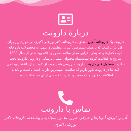
دربارۀ دارونت
دارونت یک
داروخانه آنلاین
متعلق به داروخانه دکتر پورعلی اکبری در شهر تبریز برای
کل ایران است که با هدف دسترسی آسان، مطمئن و علمی به محصولات داروخانه
ای، مکمل‌های تغذیه‌ای، فرآورده‌های سلامت‌محور و اقلام بهداشتی از سال 1398
شروع به فعالیت کرده است.تمام محتوای علمی، پزشکی و دارویی دارونت تحت
نظارت
مسئول فنی دارونت
دارونت بررسی شده و بعد از تایید، اجازه انتشار پیدا می
کند. ما در دارونت باور داریم که سلامت، مهم‌ترین دارایی انسان است و باید با
اطلاعات دقیق، منابع معتبر و نظارت تخصصی از آن محافظت شود.
تماس با دارونت
آدرس:ایران، آذربایجان شرقی، تبریز، ما بین سجادیه و پیشقدم، داروخانه دکتر
پورعلی اکبری