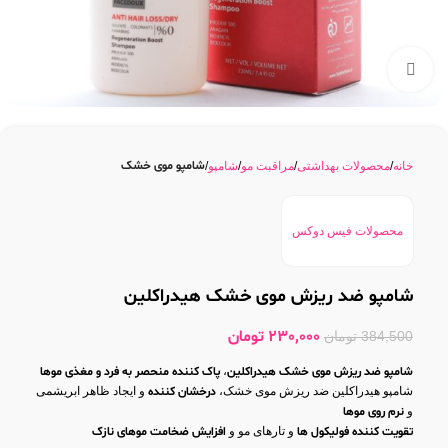
بزرگنمایی تصویر
شامپو موی خشک
خانه
محصولات بهداشتی
مراقبت مو
شامپو
محصولات فیس دوکس
شامپو ضد ریزش موی خشک هیدراکلین
230,000
تومان
384,500
تومان
شامپو ضد ریزش موی خشک هیدراکلین
،
پاک کننده منحصر به فرد و مغذی موها
شامپو هیدراکلین ضد ریزش موی خشک،
درخشان کننده
و ایجاد ظاهر ابریشمی
و
نرم روی موها
تقویت کننده فولیکول ها
و تارهای مو و
افزایش ضخامت موهای نازک