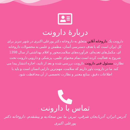
دربارۀ دارونت
دارونت یک
داروخانه آنلاین
متعلق به داروخانه دکتر پورعلی اکبری در شهر تبریز برای
کل ایران است که با هدف دسترسی آسان، مطمئن و علمی به محصولات داروخانه
ای، مکمل‌های تغذیه‌ای، فرآورده‌های سلامت‌محور و اقلام بهداشتی از سال 1398
شروع به فعالیت کرده است.تمام محتوای علمی، پزشکی و دارویی دارونت تحت
نظارت
مسئول فنی دارونت
دارونت بررسی شده و بعد از تایید، اجازه انتشار پیدا می
کند. ما در دارونت باور داریم که سلامت، مهم‌ترین دارایی انسان است و باید با
اطلاعات دقیق، منابع معتبر و نظارت تخصصی از آن محافظت شود.
تماس با دارونت
آدرس:ایران، آذربایجان شرقی، تبریز، ما بین سجادیه و پیشقدم، داروخانه دکتر
پورعلی اکبری