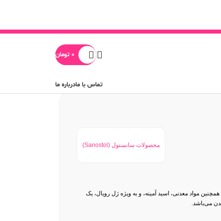
0
تومان
تماس با ما
درباره ما
محصولات سانستول (Sanostol)
با حاوی ویتامین‌های ضروری مانند D، A، E، C و گروه B، همچنین مواد معدنی، اسید آمینه، و به ویژه ژل رویال، یک
ن می‌باشد.