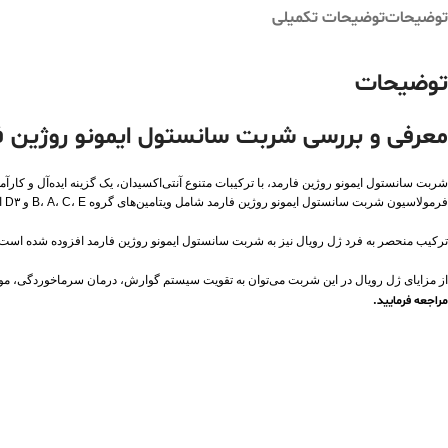
توضیحات
توضیحات تکمیلی
توضیحات
معرفی و بررسی شربت سانستول ایمونو روژین ف
شربت سانستول ایمونو روژین فارمد، با ترکیبات متنوع آنتی‌اکسیدان، یک گزینه ایده‌آل و کارآم
فرمولاسیون شربت سانستول ایمونو روژین فارمد شامل ویتامین‌های گروه B، A، C، E و D۳ است که به تقویت سیستم ایمنی و بهبود گردش خون می‌پردازد و در عین حال از کمبود آهن و کم‌خونی جلوگیری می‌کند.
ترکیب منحصر به فرد ژل رویال نیز به شربت سانستول ایمونو روژین فارمد افزوده شده است، ک
از مزایای ژل رویال در این شربت می‌توان به تقویت سیستم گوارش، درمان سرماخوردگی، مو
مراجعه فرمایید.