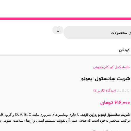
کودکان
خانه
مکمل کودکان
تقویتی
شربت سانستول ایمونو
(دیدگاه کاربر
2
)
616,000
تومان
شربت سانستول ایمونو روژین فارمد
، 
ترکیب منحصر به فرد است که هدف اصلی آن تقویت سیستم ایمنی و ارتقاء سلامت عمومی بد