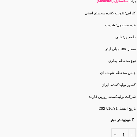
برند:
سانستول (Sanostol)
کارایی: تقویت کننده سیستم ایمنی
فرم محصول: شربت
طعم: پرتقالی
مقدار: ۱۵۵ میلی لیتر
نوع محفظه: بطری
جنس محفظه: شیشه ای
کشور تولید‎کننده: ایران
شرکت تولید‎کننده: روژین فارمد
تاریخ انقضا: 2027/10/31
موجود در انبار