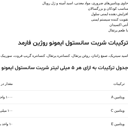
حاوی ویتامین‌های ضروری، مواد معدنی، اسید آمینه و ژل رویال
مناسب کودکان و بزرگسالان
افزایش دهنده ایمنی سلول
تقویت کننده سیستم ایمنی
آنتی اکسیدان
با طعم پرتقال
ترکیبات شربت سانستول ایمونو روژین فارمد
اسید سیتریک، صمغ زانتان، روغن پرتقال، کنسانتره پرتقال، کنسانتره گریپ فروت، سوربیک اسید، سدیم بنزوات، آسه
جدول ترکیبات به ازای هر ۵ میلی لیتر شربت سانستول ایمونو روژین فارمد
ترکیبات
مقدار در 
ویتامین A
۱۰۰۰ واحد بین المللی
ویتامین C
۱۰۰ میلی گرم
ویتامین E
۱۰ واحد بین المللی