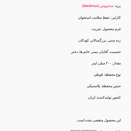
برند:
سندروس (Sandrous)
کارایی: حفظ سلامت استخوان
فرم محصول: شربت
رده سنی: بزرگسالان, کودکان
جنسیت: آقایان, پسر, خانم ها, دختر
مقدار: ۲۰۰ میلی لیتر
نوع محفظه: قوطی
جنس محفظه: پلاستیکی
کشور تولید‎کننده: ایران
این محصول منقضی شده است.