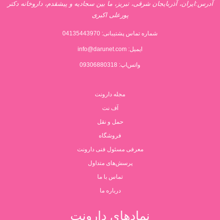
آدرس:ایران، آذربایجان شرقی، تبریز، ما بین سجادیه و پیشقدم، داروخانه دکتر
پورعلی اکبری
شماره تماس پشتیبانی:
04135443970
ایمیل:
info@darunet.com
واتس‌اپ: 09306880318
مجله دارونت
آف نت
حمل و نقل
فروشگاه
معرفی مسئول فنی دارونت
پرسش‌های متداول
تماس با ما
درباره ما
نمادهای دارونت