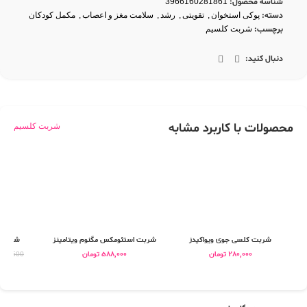
شناسه محصول:
3966160281861
دسته:
پوکی استخوان
,
تقویتی
,
رشد
,
سلامت مغز و اعصاب
,
مکمل کودکان
برچسب:
شربت کلسیم
دنبال کنید:
محصولات با کاربرد مشابه
شربت کلسیم
شربت کلسی جوی ویواکیدز
شربت استئومکس مگنوم ویتامینز
شربت ا
280,000
تومان
588,000
تومان
540,500