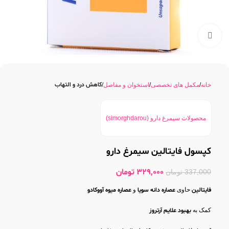
بزرگنمایی تصویر
کاهش درد و التهاب
خانه
مکمل های تخصصی
استخوان و مفاصل
محصولات سیمرغ دارو (simorghdarou)
کپسول فایتالین سیمرغ دارو
329,000
تومان
337,000
تومان
فایتالین
حاوی
عصاره دانه سویا
و
عصاره میوه آووکادو
کمک به
بهبود علایم آرتروز