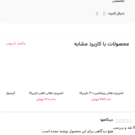
تخصصی
دنبال کنید:
محصولات با کاربرد مشابه
مکمل دارویی
اسپری دهانی ویتامین د3 نایریکا
اسپری دهانی آهن نایریکا
کپسول ویتامین د3 پلاس
493,000
تومان
300,000
تومان
0
دیدگاهها
0 نقد و بررسی
هیچ دیدگاهی برای این محصول نوشته نشده است.