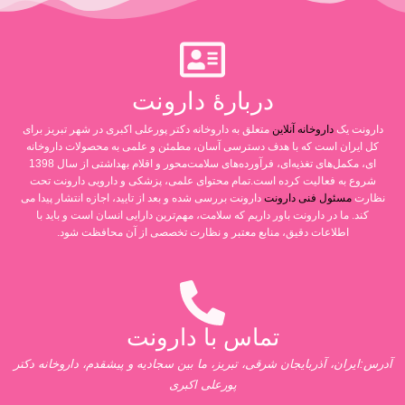
دربارۀ دارونت
دارونت یک
داروخانه آنلاین
متعلق به داروخانه دکتر پورعلی اکبری در شهر تبریز برای
کل ایران است که با هدف دسترسی آسان، مطمئن و علمی به محصولات داروخانه
ای، مکمل‌های تغذیه‌ای، فرآورده‌های سلامت‌محور و اقلام بهداشتی از سال 1398
شروع به فعالیت کرده است.تمام محتوای علمی، پزشکی و دارویی دارونت تحت
نظارت
مسئول فنی دارونت
دارونت بررسی شده و بعد از تایید، اجازه انتشار پیدا می
کند. ما در دارونت باور داریم که سلامت، مهم‌ترین دارایی انسان است و باید با
اطلاعات دقیق، منابع معتبر و نظارت تخصصی از آن محافظت شود.
تماس با دارونت
آدرس:ایران، آذربایجان شرقی، تبریز، ما بین سجادیه و پیشقدم، داروخانه دکتر
پورعلی اکبری