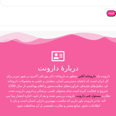
دربارۀ دارونت
دارونت یک
داروخانه آنلاین
متعلق به داروخانه دکتر پورعلی اکبری در شهر تبریز برای
کل ایران است که با هدف دسترسی آسان، مطمئن و علمی به محصولات داروخانه
ای، مکمل‌های تغذیه‌ای، فرآورده‌های سلامت‌محور و اقلام بهداشتی از سال 1398
شروع به فعالیت کرده است.تمام محتوای علمی، پزشکی و دارویی دارونت تحت
نظارت
مسئول فنی دارونت
دارونت بررسی شده و بعد از تایید، اجازه انتشار پیدا می
کند. ما در دارونت باور داریم که سلامت، مهم‌ترین دارایی انسان است و باید با
اطلاعات دقیق، منابع معتبر و نظارت تخصصی از آن محافظت شود.