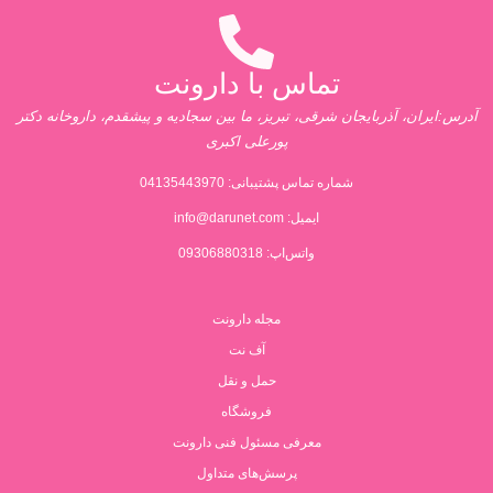
تماس با دارونت
آدرس:ایران، آذربایجان شرقی، تبریز، ما بین سجادیه و پیشقدم، داروخانه دکتر
پورعلی اکبری
شماره تماس پشتیبانی:
04135443970
ایمیل:
info@darunet.com
واتس‌اپ: 09306880318
مجله دارونت
آف نت
حمل و نقل
فروشگاه
معرفی مسئول فنی دارونت
پرسش‌های متداول