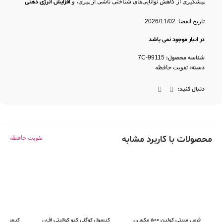
پیشگیری از کاهش توانایی‌های شناختی ناشی از پیری، و
افزایش انرژی ذهنی
کمک کند.
تاریخ انقضا: 2026/11/02
در انبار موجود نمی باشد
شناسه محصول:
7C-99115
دسته:
تقویت حافظه
دنبال کنید:
محصولات با کاربرد مشابه
تقویت حافظه
قرص سیتی کولین 500 مکس...
کپسول کوگنی کیو کوالیتی اف...
کپسول رات