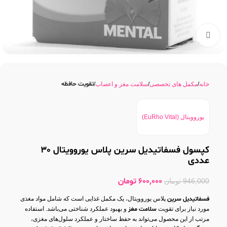
بزرگنمایی تصویر
تقویت حافظه
خانه
مکمل های تخصصی
سلامت مغز و اعصاب
یوروویتال (EuRho Vital)
کپسول فسفاتیدیل سرین پلاس یوروویتال 30
عددی
600,000
تومان
946,000
تومان
فسفاتیدیل سرین
پلاس یوروویتال، یک مکمل غذایی است که شامل مواد مغذی
مورد نیاز برای تقویت
سلامت مغز
و بهبود عملکرد شناختی می‌باشد. استفاده
مرتب از این محصول می‌تواند به حفظ ساختار و عملکرد سلول‌های مغزی،