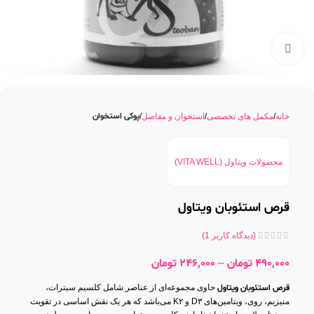
بزرگنمایی تصویر
پوکی استخوان
خانه
مکمل های تخصصی
استخوان و مفاصل
محصولات ویتاول (VITA WELL)
قرص استئوبان ویتاول
(دیدگاه کاربر
1
)
490,000
تومان
–
246,000
تومان
قرص استئوبان ویتاول
حاوی مجموعه‌ای از عناصر شامل کلسیم سیترات،
منیزیم، روی، ویتامین‌های D۳ و K۲ می‌باشد که هر یک نقش اساسی در تقویت