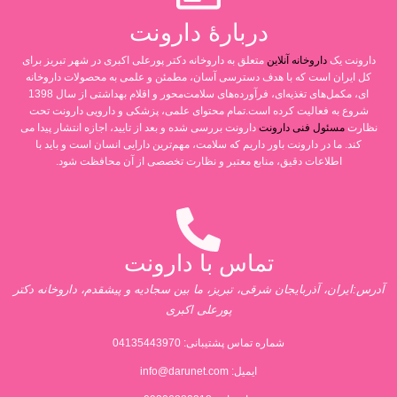
دربارۀ دارونت
دارونت یک
داروخانه آنلاین
متعلق به داروخانه دکتر پورعلی اکبری در شهر تبریز برای
کل ایران است که با هدف دسترسی آسان، مطمئن و علمی به محصولات داروخانه
ای، مکمل‌های تغذیه‌ای، فرآورده‌های سلامت‌محور و اقلام بهداشتی از سال 1398
شروع به فعالیت کرده است.تمام محتوای علمی، پزشکی و دارویی دارونت تحت
نظارت
مسئول فنی دارونت
دارونت بررسی شده و بعد از تایید، اجازه انتشار پیدا می
کند. ما در دارونت باور داریم که سلامت، مهم‌ترین دارایی انسان است و باید با
اطلاعات دقیق، منابع معتبر و نظارت تخصصی از آن محافظت شود.
تماس با دارونت
آدرس:ایران، آذربایجان شرقی، تبریز، ما بین سجادیه و پیشقدم، داروخانه دکتر
پورعلی اکبری
شماره تماس پشتیبانی:
04135443970
ایمیل:
info@darunet.com