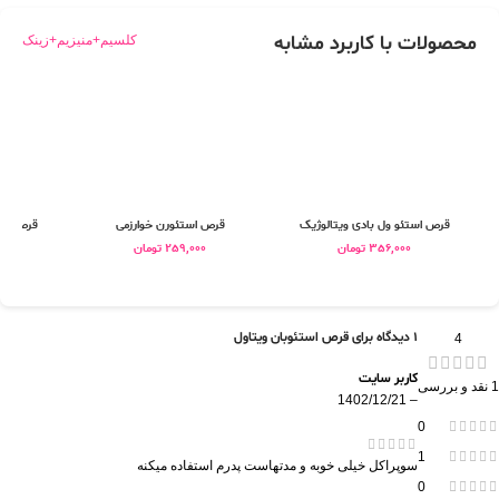
محصولات با کاربرد مشابه
کلسیم+منیزیم+زینک
قرص استئو ول بادی ویتالوژیک
قرص استئورن خوارزمی
قرص بون
356,000
تومان
259,000
تومان
0
1 دیدگاه برای
قرص استئوبان ویتاول
4
کاربر سایت
1 نقد و بررسی
1402/12/21
–
0
1
سوپراکل خیلی خوبه و مدتهاست پدرم استفاده میکنه
0