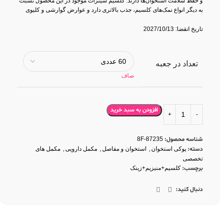
و حفظ سلامت استخوان‌ها دارند. کلسیم سیترات موجود در این محصول نسبت
به دیگر انواع نمک‌های کلسیم، جذب بالاتری دارد و عوارض گوارشی و کلیوی
کمتری ایجاد می‌کند.
تاریخ انقضا: 2027/10/13
تعداد در جعبه
صاف
افزودن به سبد خرید
شناسه محصول:
8F-87235
دسته:
پوکی استخوان
,
استخوان و مفاصل
,
مکمل دارویی
,
مکمل های
تخصصی
برچسب:
کلسیم+منیزیم+زینک
دنبال کنید: