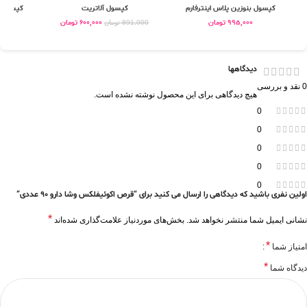
کپسول بنوزین پلاس اینترفارم
کپسول آلاتریت
کپسول آوو سو
995,000
تومان
600,000
تومان
0
891,000
تومان
دیدگاهها
0 نقد و بررسی
هیچ دیدگاهی برای این محصول نوشته نشده است.
0
0
0
0
0
اولین نفری باشید که دیدگاهی را ارسال می کنید برای “قرص اکوئیفلکس وشا دارو 90 عددی”
*
نشانی ایمیل شما منتشر نخواهد شد.
بخش‌های موردنیاز علامت‌گذاری شده‌اند
*
امتیاز شما
*
دیدگاه شما