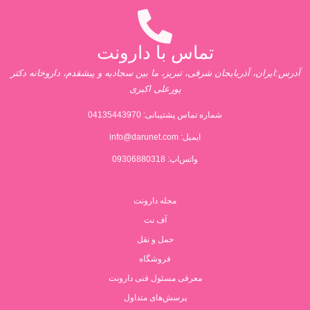
تماس با دارونت
آدرس:ایران، آذربایجان شرقی، تبریز، ما بین سجادیه و پیشقدم، داروخانه دکتر
پورعلی اکبری
شماره تماس پشتیبانی:
04135443970
ایمیل:
info@darunet.com
واتس‌اپ: 09306880318
مجله دارونت
آف نت
حمل و نقل
فروشگاه
معرفی مسئول فنی دارونت
پرسش‌های متداول