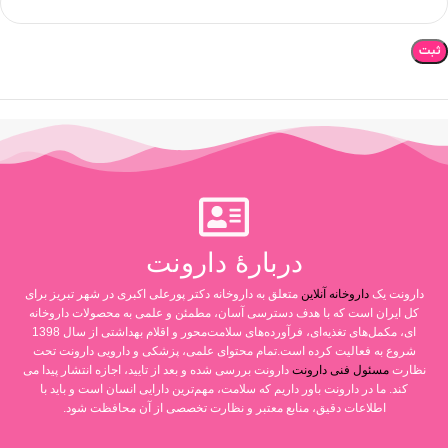
دربارۀ دارونت
دارونت یک
داروخانه آنلاین
متعلق به داروخانه دکتر پورعلی اکبری در شهر تبریز برای
کل ایران است که با هدف دسترسی آسان، مطمئن و علمی به محصولات داروخانه
ای، مکمل‌های تغذیه‌ای، فرآورده‌های سلامت‌محور و اقلام بهداشتی از سال 1398
شروع به فعالیت کرده است.تمام محتوای علمی، پزشکی و دارویی دارونت تحت
نظارت
مسئول فنی دارونت
دارونت بررسی شده و بعد از تایید، اجازه انتشار پیدا می
کند. ما در دارونت باور داریم که سلامت، مهم‌ترین دارایی انسان است و باید با
اطلاعات دقیق، منابع معتبر و نظارت تخصصی از آن محافظت شود.