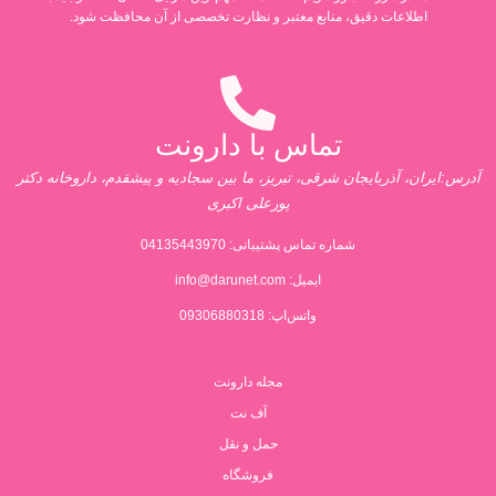
اطلاعات دقیق، منابع معتبر و نظارت تخصصی از آن محافظت شود.
تماس با دارونت
آدرس:ایران، آذربایجان شرقی، تبریز، ما بین سجادیه و پیشقدم، داروخانه دکتر
پورعلی اکبری
شماره تماس پشتیبانی:
04135443970
ایمیل:
info@darunet.com
واتس‌اپ: 09306880318
مجله دارونت
آف نت
حمل و نقل
فروشگاه