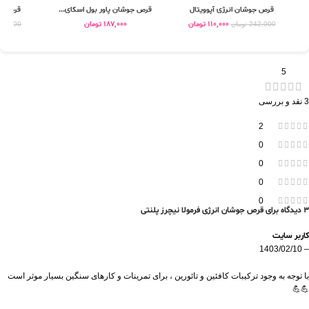
قرص جوشان انرژی آپوویتال
قرص جوشان پاور بول اسکای...
قرص جو
110,000
تومان
187,000
تومان
242,000
تومان
13,400
5
3 نقد و بررسی
2
0
0
0
0
3 دیدگاه برای
قرص جوشان انرژی فرمولا نیچرز پلنتی
کاربر سایت
1403/02/10
–
با توجه به وجود ترکیبات کافئین و تائورین ، برای تمرینات و کارهای سنگین بسیار موثر است
💪💪