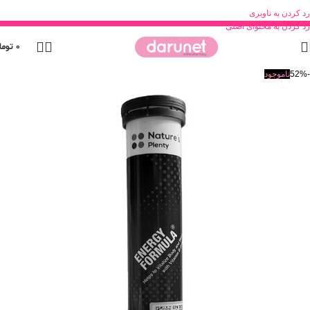
رد کردن به ناوبری
رد کردن به محتوای اصلی
0
توما
-52%
ناموجود