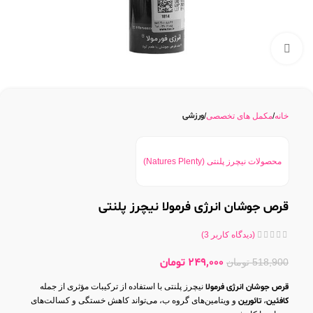
بزرگنمایی تصویر
ورزشی
خانه
مکمل های تخصصی
محصولات نیچرز پلنتی (Natures Plenty)
قرص جوشان انرژی فرمولا نیچرز پلنتی
(دیدگاه کاربر
3
)
249,000
تومان
518,900
تومان
قرص جوشان انرژی فرمولا
نیچرز پلنتی با استفاده از ترکیبات مؤثری از جمله
کافئین
،
تائورین
و ویتامین‌های گروه ب، می‌تواند کاهش خستگی و کسالت‌های