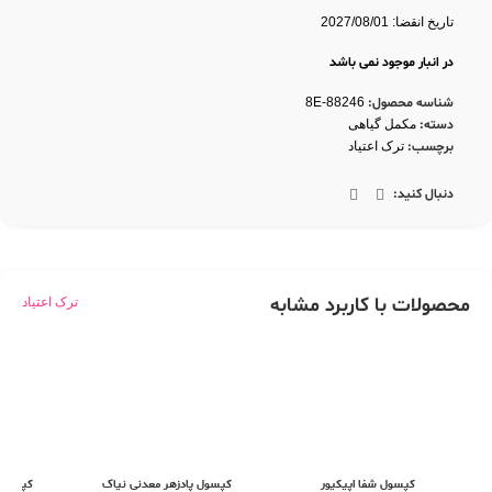
تاریخ انقضا: 2027/08/01
در انبار موجود نمی باشد
شناسه محصول:
8E-88246
دسته:
مکمل گیاهی
برچسب:
ترک اعتیاد
دنبال کنید:
محصولات با کاربرد مشابه
ترک اعتیاد
کپسول شفا اپیکیور
کپسول پادزهر معدنی نیاک
کپسول 