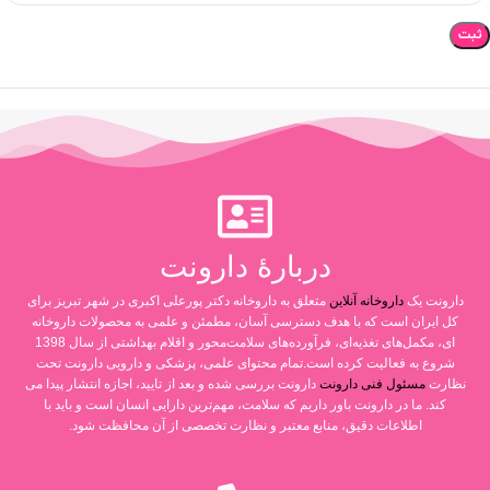
دربارۀ دارونت
دارونت یک
داروخانه آنلاین
متعلق به داروخانه دکتر پورعلی اکبری در شهر تبریز برای
کل ایران است که با هدف دسترسی آسان، مطمئن و علمی به محصولات داروخانه
ای، مکمل‌های تغذیه‌ای، فرآورده‌های سلامت‌محور و اقلام بهداشتی از سال 1398
شروع به فعالیت کرده است.تمام محتوای علمی، پزشکی و دارویی دارونت تحت
نظارت
مسئول فنی دارونت
دارونت بررسی شده و بعد از تایید، اجازه انتشار پیدا می
کند. ما در دارونت باور داریم که سلامت، مهم‌ترین دارایی انسان است و باید با
اطلاعات دقیق، منابع معتبر و نظارت تخصصی از آن محافظت شود.