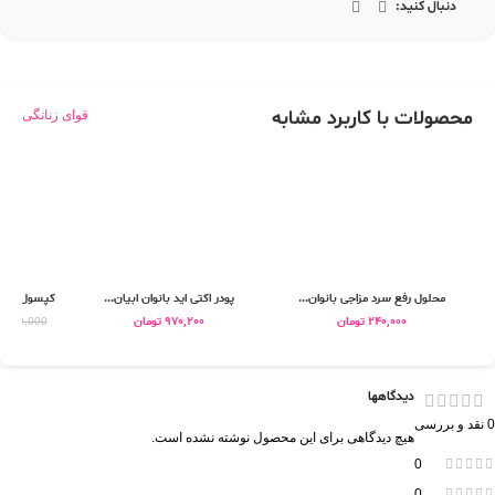
دنبال کنید:
محصولات با کاربرد مشابه
قوای زنانگی
محلول رفع سرد مزاجی بانوان...
پودر اکتی اید بانوان ابیان...
کپسول دی کا
240,000
تومان
970,200
تومان
,090,000
دیدگاهها
0 نقد و بررسی
هیچ دیدگاهی برای این محصول نوشته نشده است.
0
0