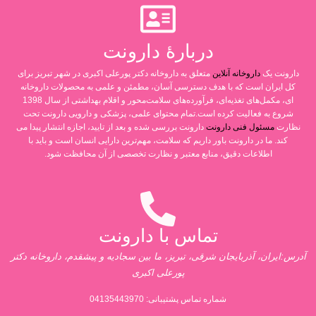
دربارۀ دارونت
دارونت یک
داروخانه آنلاین
متعلق به داروخانه دکتر پورعلی اکبری در شهر تبریز برای
کل ایران است که با هدف دسترسی آسان، مطمئن و علمی به محصولات داروخانه
ای، مکمل‌های تغذیه‌ای، فرآورده‌های سلامت‌محور و اقلام بهداشتی از سال 1398
شروع به فعالیت کرده است.تمام محتوای علمی، پزشکی و دارویی دارونت تحت
نظارت
مسئول فنی دارونت
دارونت بررسی شده و بعد از تایید، اجازه انتشار پیدا می
کند. ما در دارونت باور داریم که سلامت، مهم‌ترین دارایی انسان است و باید با
اطلاعات دقیق، منابع معتبر و نظارت تخصصی از آن محافظت شود.
تماس با دارونت
آدرس:ایران، آذربایجان شرقی، تبریز، ما بین سجادیه و پیشقدم، داروخانه دکتر
پورعلی اکبری
شماره تماس پشتیبانی:
04135443970