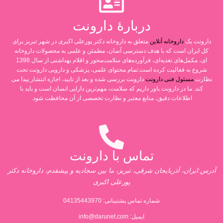
دربارۀ دارونت
دارونت یک
داروخانه آنلاین
متعلق به داروخانه دکتر پورعلی اکبری در شهر تبریز برای
کل ایران است که با هدف دسترسی آسان، مطمئن و علمی به محصولات داروخانه
ای، مکمل‌های تغذیه‌ای، فرآورده‌های سلامت‌محور و اقلام بهداشتی از سال 1398
شروع به فعالیت کرده است.تمام محتوای علمی، پزشکی و دارویی دارونت تحت
نظارت
مسئول فنی دارونت
دارونت بررسی شده و بعد از تایید، اجازه انتشار پیدا می
کند. ما در دارونت باور داریم که سلامت، مهم‌ترین دارایی انسان است و باید با
اطلاعات دقیق، منابع معتبر و نظارت تخصصی از آن محافظت شود.
تماس با دارونت
آدرس:ایران، آذربایجان شرقی، تبریز، ما بین سجادیه و پیشقدم، داروخانه دکتر
پورعلی اکبری
شماره تماس پشتیبانی:
04135443970
ایمیل:
info@darunet.com