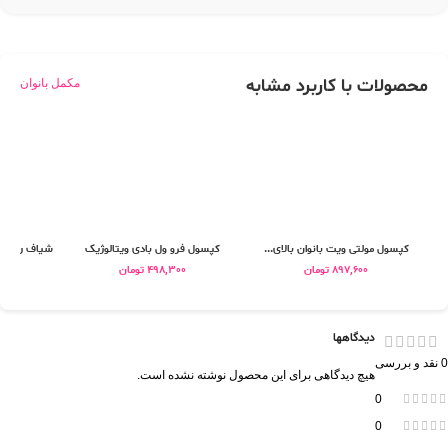
محصولات با کاربرد مشابه
مکمل بانوان
کپسول مولتی ویت بانوان بالای...
کپسول فرو ول بادی ویتالوژیک
شیاف رکتامل
897,600
تومان
498,300
تومان
0
دیدگاهها
0 نقد و بررسی
هیچ دیدگاهی برای این محصول نوشته نشده است.
0
0