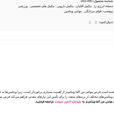
شناسه محصول:
16A-490
دسته:
انرژی زا
,
مکمل آقایان
,
مکمل دارویی
,
مکمل های تخصصی
,
ورزشی
برچسب:
قوای مردانگی
,
مولتی ویتامین
دنبال کنید:
حی شده است.قرص مولتی من آلفا ویتامینز از اهمیت بسیاری برخوردار است، زیرا ویتامین‌ها 
امین‌های مختلف از برندهای متعدد را برای تأمین این نیازهای معدنی فراهم می‌کند.قرص مولت
مولتی من آلفا ویتامینز به
داروخانه آنلاین دارونت
مراجعه فرمایید.