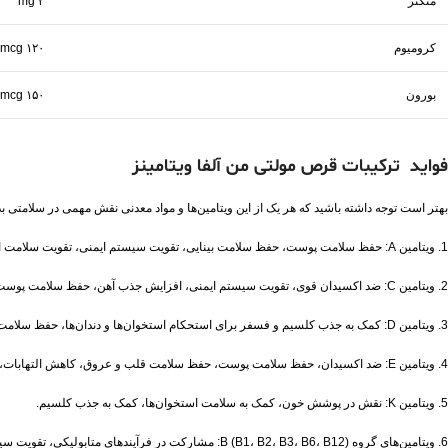
منگنز
۲ mg
کرومیوم
۱۲۰ mcg
بورون
۱۵۰ mcg
فواید ترکیبات قرص مولتی من آلفا ویتامینز
بهتر است توجه داشته باشید که هر یک از این ویتامین‌ها و مواد معدنی نقش مهمی در سلامتی بد
1. ویتامین A: حفظ سلامت پوست، حفظ سلامت بینایی، تقویت سیستم ایمنی، تقویت سلامت استخوان‌ها.
2. ویتامین C: ضد اکسیدان قوی، تقویت سیستم ایمنی، افزایش جذب آهن، حفظ سلامت پوست، مقابله با عفونت‌ها.
3. ویتامین D: کمک به جذب کلسیم و فسفر برای استحکام استخوان‌ها و دندان‌ها، حفظ سلامت پوست، تقویت سیستم ایمنی.
4. ویتامین E: ضد اکسیدان، حفظ سلامت پوست، حفظ سلامت قلب و عروق، کاهش التهابات، حفظ سلامتی مو.
5. ویتامین K: نقش در پوشش خون، کمک به سلامت استخوان‌ها، کمک به جذب کلسیم.
6. ویتامین‌های گروه B (B1، B2، B3، B6، B12): مشارکت در فرآیندهای متابولیکی، تقویت سیستم عصبی، افزایش انرژی، حفظ سلامت پوست، کاهش خستگی.