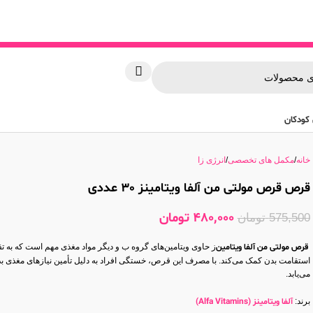
کودکان
خانه
مکمل های تخصصی
انرژی زا
قرص قرص مولتی من آلفا ویتامینز 30 عددی
480,000
تومان
575,500
تومان
قرص مولتی من آلفا ویتامین
ز حاوی ویتامین‌های گروه ب و دیگر مواد مغذی مهم است که به ت
استقامت بدن کمک می‌کند. با مصرف این قرص، خستگی افراد به دلیل تأمین نیازهای مغذی بد
می‌یابد.
برند:
آلفا ویتامینز (Alfa Vitamins)