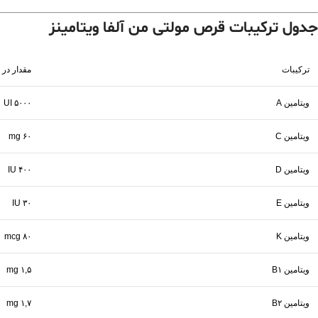
جدول ترکیبات قرص مولتی من آلفا ویتامینز
ترکیبات
مقدار در 
ویتامین A
۵۰۰۰ UI
ویتامین C
۶۰ mg
ویتامین D
۴۰۰ IU
ویتامین E
۳۰ IU
ویتامین K
۸۰ mcg
ویتامین B۱
۱,۵ mg
ویتامین B۲
۱,۷ mg