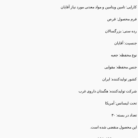
کارایی: تامین ویتامین‌ و مواد معدنی مورد نیاز آقایان
فرم محصول: قرص
رده سنی: بزرگسالان
جنسیت: آقایان
نوع محفظه: جعبه
جنس محفظه: مقوایی
کشور تولید‎کننده: ایران
شرکت تولید‎کننده: هگمتان داروی غرب
تحت لیسانس: آمریکا
تعداد در بسته: ۳۰
این محصول منقضی شده است.