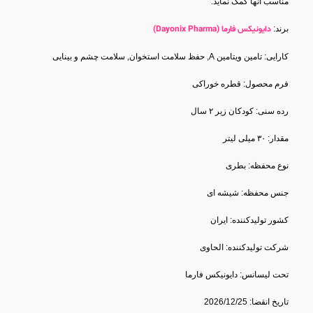
مناسب آنها کمک نماید.
برند:
دایونیکس فارما (Dayonix Pharma)
کارایی: تامین ویتامین A, حفظ سلامت استخوان, سلامت چشم و بینایی
فرم محصول: قطره خوراکی
رده سنی: کودکان زیر ۲ سال
مقدار: ۳۰ میلی لیتر
نوع محفظه: بطری
جنس محفظه: شیشه ای
کشور تولید‎کننده: ایران
شرکت تولید‎کننده: الحاوی
تحت لیسانس: دایونیکس فارما
تاریخ انقضا: 2026/12/25