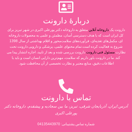
دربارۀ دارونت
دارونت یک
داروخانه آنلاین
متعلق به داروخانه دکتر پورعلی اکبری در شهر تبریز برای
کل ایران است که با هدف دسترسی آسان، مطمئن و علمی به محصولات داروخانه
ای، مکمل‌های تغذیه‌ای، فرآورده‌های سلامت‌محور و اقلام بهداشتی از سال 1398
شروع به فعالیت کرده است.تمام محتوای علمی، پزشکی و دارویی دارونت تحت
نظارت
مسئول فنی دارونت
دارونت بررسی شده و بعد از تایید، اجازه انتشار پیدا می
کند. ما در دارونت باور داریم که سلامت، مهم‌ترین دارایی انسان است و باید با
اطلاعات دقیق، منابع معتبر و نظارت تخصصی از آن محافظت شود.
تماس با دارونت
آدرس:ایران، آذربایجان شرقی، تبریز، ما بین سجادیه و پیشقدم، داروخانه دکتر
پورعلی اکبری
شماره تماس پشتیبانی:
04135443970