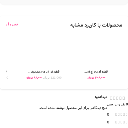
محصولات با کاربرد مشابه
قطره آ د
قطره آد دی اچ ای...
قطره ای ان دی ویتامینز...
قطره و
308,000
تومان
98,000
تومان
121,000
تومان
98,900
دیدگاهها
0 نقد و بررسی
هیچ دیدگاهی برای این محصول نوشته نشده است.
0
0