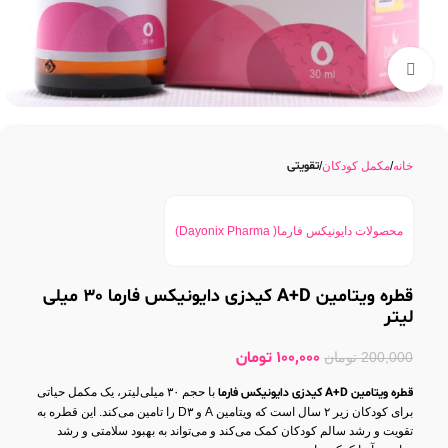
بزرگنمایی تصویر
تقویتی
خانه
مکمل کودکان
محصولات دایونیکس فارما( Dayonix Pharma)
قطره ویتامین A+D کیدزی دایونیکس فارما 30 میلی
لیتر
100,000
تومان
200,000
تومان
قطره ویتامین A+D کیدزی دایونیکس فارما
با حجم ۳۰ میلی‌لیتر، یک مکمل حیاتی
برای کودکان زیر ۲ سال است که ویتامین A و D۳ را تامین می‌کند. این قطره به
تقویت و رشد سالم کودکان کمک می‌کند و می‌تواند به بهبود سلامتی و رشد