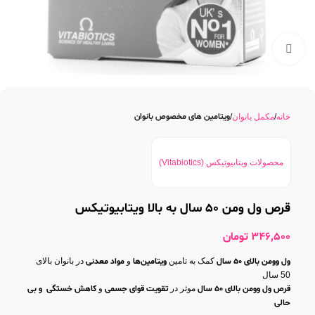
بزرگنمایی تصویر
ویتامین های مخصوص بانوان
خانه
مکمل بانوان
محصولات ویتابیوتیکس (Vitabiotics)
قرص ول ومن 50 سال به بالا ویتابیوتیکس
346,500
تومان
ول وومن بالای 50 سال
کمک به تامین
ویتامین‌ها
و
مواد معدنی
در بانوان بالای
50 سال
قرص ول وومن بالای 50 سال
موثر در
تقویت قوای جسمی
و
کاهش خستگی و بی
حالی