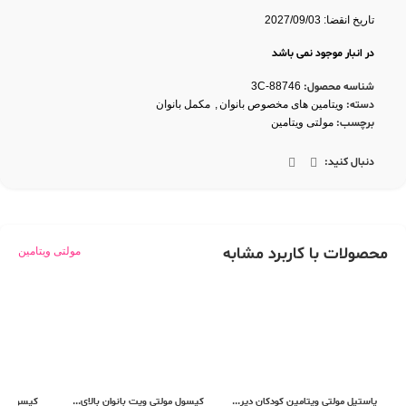
تقویت عملکرد سیستم ایمنی
با
قرص ول من بالای ۵۰ سال
تاریخ انقضا: 2027/09/03
در انبار موجود نمی باشد
شناسه محصول:
3C-88746
دسته:
ویتامین های مخصوص بانوان
,
مکمل بانوان
برچسب:
مولتی ویتامین
دنبال کنید:
محصولات با کاربرد مشابه
مولتی ویتامین
پاستیل مولتی ویتامین کودکان دیر...
کپسول مولتی ویت بانوان بالای...
کپسول مول