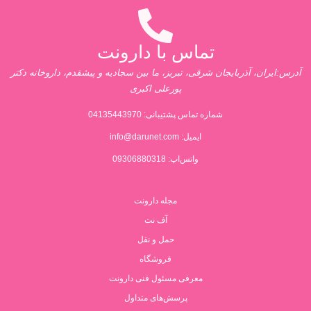
تماس با دارونت
آدرس:ایران، آذربایجان شرقی، تبریز، ما بین سجادیه و پیشقدم، داروخانه دکتر
پورعلی اکبری
شماره تماس پشتیبانی:
04135443970
ایمیل:
info@darunet.com
واتس‌اپ: 09306880318
مجله دارونت
آف نت
حمل و نقل
فروشگاه
معرفی مسئول فنی دارونت
پرسش‌های متداول