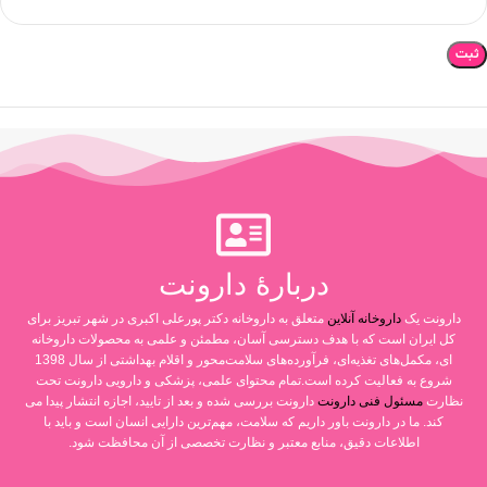
دربارۀ دارونت
دارونت یک
داروخانه آنلاین
متعلق به داروخانه دکتر پورعلی اکبری در شهر تبریز برای
کل ایران است که با هدف دسترسی آسان، مطمئن و علمی به محصولات داروخانه
ای، مکمل‌های تغذیه‌ای، فرآورده‌های سلامت‌محور و اقلام بهداشتی از سال 1398
شروع به فعالیت کرده است.تمام محتوای علمی، پزشکی و دارویی دارونت تحت
نظارت
مسئول فنی دارونت
دارونت بررسی شده و بعد از تایید، اجازه انتشار پیدا می
کند. ما در دارونت باور داریم که سلامت، مهم‌ترین دارایی انسان است و باید با
اطلاعات دقیق، منابع معتبر و نظارت تخصصی از آن محافظت شود.