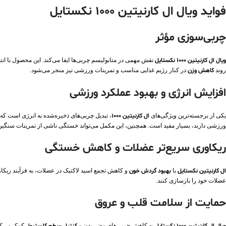
فواید ویال ال کارنیتین 1000 نکستایل
چربی‌سوزی مؤثر
ویال ال کارنیتین 1000 نکستایل
نقش مهمی در متابولیسم چربی‌ها ایفا می‌کند. این محصول با انتق
روند
کاهش وزن
در کنار رژیم غذایی مناسب و تمرینات ورزشی نیز منجر می‌شود.
افزایش انرژی و بهبود عملکرد ورزشی
یکی از برجسته‌ترین ویژگی‌های
ال کارنیتین 1000
، تبدیل چربی‌های ذخیره‌شده به انرژی است که 
ورزشی دارند، بسیار مفید است. همچنین، این مکمل می‌تواند خستگی ناشی از تمرینات سنگین
ریکاوری سریع‌تر عضلات و کاهش خستگی
ال کارنیتین نکستایل
با
بهبود گردش خون
و کاهش تجمع اسید لاکتیک در عضلات، به فرآیند ریکاو
عضلات خود را بازسازی کنند.
حمایت از سلامت قلب و عروق
به کاهش چربی‌های مضر بدن و
کمک می‌کند