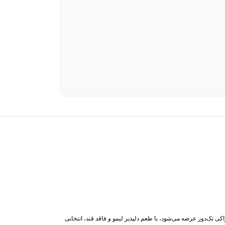
نبال تسریع روند کاهش وزن خود همراه با تمرینات ورزشی هستند. این محصول که در بسته‌بندی 10 عددی ویال خوراکی تک‌دوز عرضه می‌شود، با طعم دلپذیر لیمو و فاقد قند، انتخابی