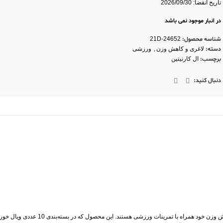
تاریخ انقضا: 2026/09/30
ویال خوراکی ال کارنیتین 1000
با طعم لیمو و
بدون قند
برای حفظ سلامتی
در انبار موجود نمی باشد
شناسه محصول:
21D-24652
دسته:
لاغری و کاهش وزن
,
ورزشی
برچسب:
ال کارنیتین
دنبال کنید:
یک مکمل ایده‌آل برای افرادی است که به د