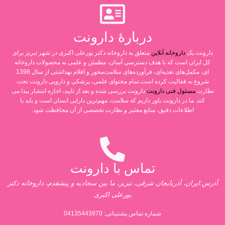
دربارۀ دارونت
دارونت یک
داروخانه آنلاین
متعلق به داروخانه دکتر پورعلی اکبری در شهر تبریز برای
کل ایران است که با هدف دسترسی آسان، مطمئن و علمی به محصولات داروخانه
ای، مکمل‌های تغذیه‌ای، فرآورده‌های سلامت‌محور و اقلام بهداشتی از سال 1398
شروع به فعالیت کرده است.تمام محتوای علمی، پزشکی و دارویی دارونت تحت
نظارت
مسئول فنی دارونت
دارونت بررسی شده و بعد از تایید، اجازه انتشار پیدا می
کند. ما در دارونت باور داریم که سلامت، مهم‌ترین دارایی انسان است و باید با
اطلاعات دقیق، منابع معتبر و نظارت تخصصی از آن محافظت شود.
تماس با دارونت
آدرس:ایران، آذربایجان شرقی، تبریز، ما بین سجادیه و پیشقدم، داروخانه دکتر
پورعلی اکبری
شماره تماس پشتیبانی:
04135443970