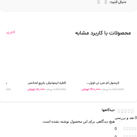
دنبال کنید:
محصولات با کاربرد مشابه
لاغری
کپسول ام سی تی اویل...
قطره لیموترش باریج اسانس
پودر ا
400,000
تومان
80,000
تومان
1,232,000
تومان
130,000
تومان
506,000
دیدگاهها
0 نقد و بررسی
هیچ دیدگاهی برای این محصول نوشته نشده است.
0