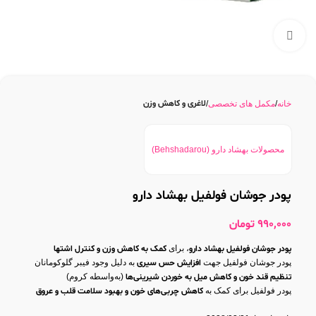
بزرگنمایی تصویر
لاغری و کاهش وزن
خانه
مکمل های تخصصی
محصولات بهشاد دارو (Behshadarou)
پودر جوشان فولفیل بهشاد دارو
990,000
تومان
پودر جوشان فولفیل بهشاد دارو
، برای
کمک به کاهش وزن و کنترل اشتها
پودر جوشان فولفیل جهت
افزایش حس سیری
به دلیل وجود فیبر گلوکومانان
تنظیم قند خون و کاهش میل به خوردن شیرینی‌ها
(به‌واسطه کروم)
پودر فولفیل برای کمک به
کاهش چربی‌های خون و بهبود سلامت قلب و عروق
جهت
افزایش متابولیسم و چربی‌سوزی
با عصاره چای سبز