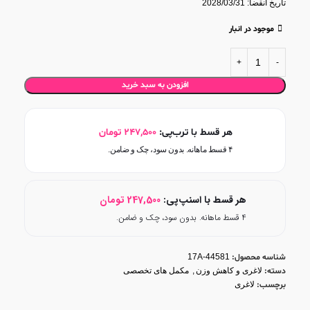
تاریخ انقضا: 2028/03/31
بهبود عملکرد گوارش
و رفع یبوست ناشی از رژیم‌ها
حاوی ترکیبات آنتی‌اکسیدانی برای محافظت سلولی
موجود در انبار
افزودن به سبد خرید
هر قسط با ترب‌پی:
247,500
تومان
۴ قسط ماهانه. بدون سود، چک و ضامن.
هر قسط با اسنپ‌پی:
247,500
تومان
۴ قسط ماهانه. بدون سود، چک و ضامن.
شناسه محصول:
17A-44581
دسته:
لاغری و کاهش وزن
,
مکمل های تخصصی
برچسب:
لاغری