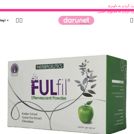
رد کردن به ناوبری
رد کردن به محتوای اصلی
0
توما