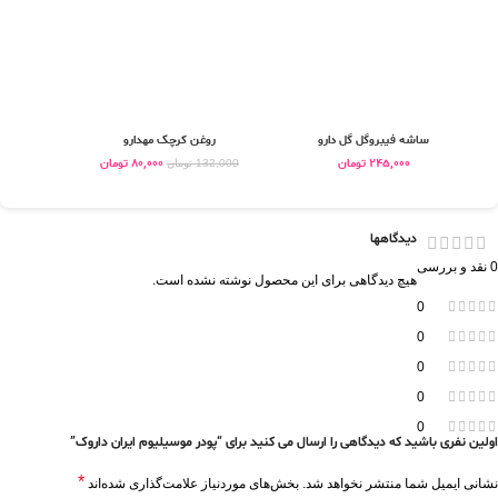
ساشه فیبروگل گل دارو
روغن کرچک مهدارو
شر
245,000
تومان
80,000
تومان
132,000
تومان
دیدگاهها
0 نقد و بررسی
هیچ دیدگاهی برای این محصول نوشته نشده است.
0
0
0
0
0
اولین نفری باشید که دیدگاهی را ارسال می کنید برای “پودر موسیلیوم ایران داروک”
*
نشانی ایمیل شما منتشر نخواهد شد.
بخش‌های موردنیاز علامت‌گذاری شده‌اند