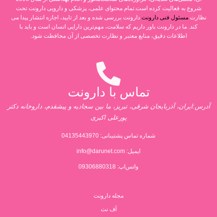
شروع به فعالیت کرده است.تمام محتوای علمی، پزشکی و دارویی دارونت تحت
نظارت
مسئول فنی دارونت
دارونت بررسی شده و بعد از تایید، اجازه انتشار پیدا می
کند. ما در دارونت باور داریم که سلامت، مهم‌ترین دارایی انسان است و باید با
اطلاعات دقیق، منابع معتبر و نظارت تخصصی از آن محافظت شود.
تماس با دارونت
آدرس:ایران، آذربایجان شرقی، تبریز، ما بین سجادیه و پیشقدم، داروخانه دکتر
پورعلی اکبری
شماره تماس پشتیبانی:
04135443970
ایمیل:
info@darunet.com
واتس‌اپ: 09306880318
مجله دارونت
آف نت