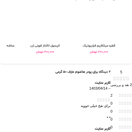
قطره میلکازیم فرابیوتیک
کپسول لاکتاز فورتی ژن
ساشه مخمر 
200,000
تومان
200,000
تومان
0
2 دیدگاه برای
پودر هاضوم عارف 50 گرمی
5
کاربر سایت
2 نقد و بررسی
1403/04/14
–
2
0
برای نفخ خیلی خووبه
0
0
0
0
0
کاربر سایت