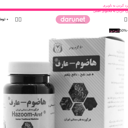
رد کردن به ناوبری
رد کردن به محتوای اصلی
0
توما
-50%
ناموجود