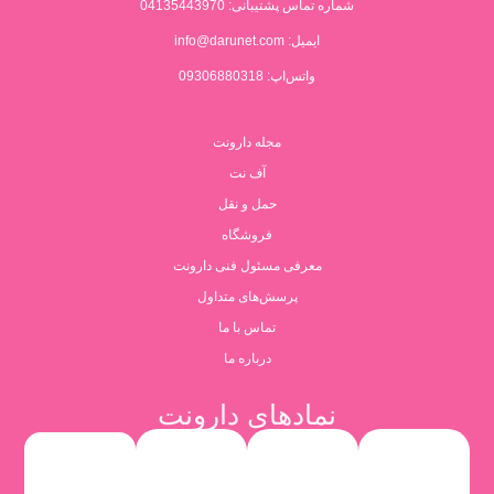
شماره تماس پشتیبانی:
04135443970
ایمیل:
info@darunet.com
واتس‌اپ: 09306880318
مجله دارونت
آف نت
حمل و نقل
فروشگاه
معرفی مسئول فنی دارونت
پرسش‌های متداول
تماس با ما
درباره ما
نمادهای دارونت