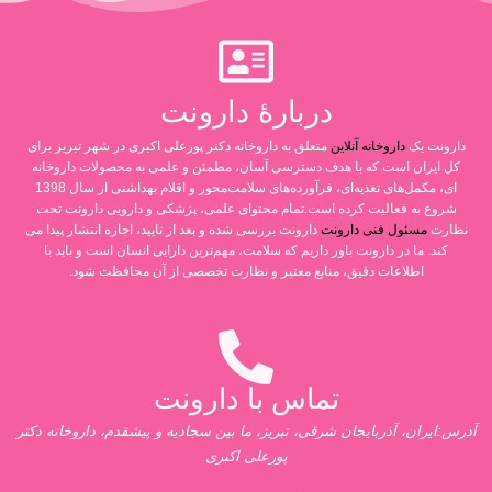
دربارۀ دارونت
دارونت یک
داروخانه آنلاین
متعلق به داروخانه دکتر پورعلی اکبری در شهر تبریز برای
کل ایران است که با هدف دسترسی آسان، مطمئن و علمی به محصولات داروخانه
ای، مکمل‌های تغذیه‌ای، فرآورده‌های سلامت‌محور و اقلام بهداشتی از سال 1398
شروع به فعالیت کرده است.تمام محتوای علمی، پزشکی و دارویی دارونت تحت
نظارت
مسئول فنی دارونت
دارونت بررسی شده و بعد از تایید، اجازه انتشار پیدا می
کند. ما در دارونت باور داریم که سلامت، مهم‌ترین دارایی انسان است و باید با
اطلاعات دقیق، منابع معتبر و نظارت تخصصی از آن محافظت شود.
تماس با دارونت
آدرس:ایران، آذربایجان شرقی، تبریز، ما بین سجادیه و پیشقدم، داروخانه دکتر
پورعلی اکبری