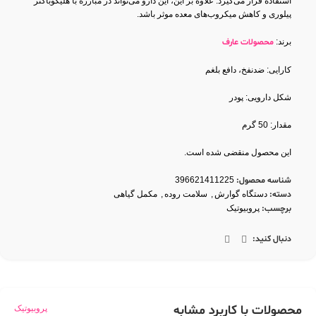
استفاده قرار می‌گیرد. علاوه بر این، این دارو می‌تواند در مبارزه با هلیکوباکتر
پیلوری و کاهش میکروب‌های معده موثر باشد.
برند:
محصولات عارف
کارایی: ضدنفخ، دافع بلغم
شکل دارویی: پودر
مقدار: 50 گرم
این محصول منقضی شده است.
شناسه محصول:
396621411225
دسته:
دستگاه گوارش
,
سلامت روده
,
مکمل گیاهی
برچسب:
پروبیوتیک
دنبال کنید:
محصولات با کاربرد مشابه
پروبیوتیک