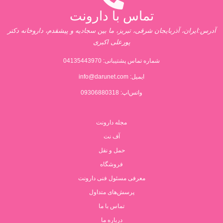
تماس با دارونت
آدرس:ایران، آذربایجان شرقی، تبریز، ما بین سجادیه و پیشقدم، داروخانه دکتر
پورعلی اکبری
شماره تماس پشتیبانی:
04135443970
ایمیل:
info@darunet.com
واتس‌اپ: 09306880318
مجله دارونت
آف نت
حمل و نقل
فروشگاه
معرفی مسئول فنی دارونت
پرسش‌های متداول
تماس با ما
درباره ما