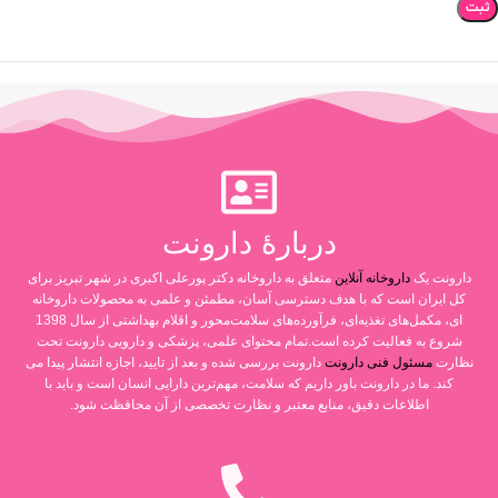
دربارۀ دارونت
دارونت یک
داروخانه آنلاین
متعلق به داروخانه دکتر پورعلی اکبری در شهر تبریز برای
کل ایران است که با هدف دسترسی آسان، مطمئن و علمی به محصولات داروخانه
ای، مکمل‌های تغذیه‌ای، فرآورده‌های سلامت‌محور و اقلام بهداشتی از سال 1398
شروع به فعالیت کرده است.تمام محتوای علمی، پزشکی و دارویی دارونت تحت
نظارت
مسئول فنی دارونت
دارونت بررسی شده و بعد از تایید، اجازه انتشار پیدا می
کند. ما در دارونت باور داریم که سلامت، مهم‌ترین دارایی انسان است و باید با
اطلاعات دقیق، منابع معتبر و نظارت تخصصی از آن محافظت شود.