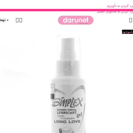
رد کردن به ناوبری
رد کردن به محتوای اصلی
0
توما
ناموجود