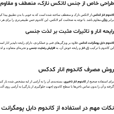
طراحی خاص از جنس لاتکس نازک، منعطف و مقاوم
کاندوم انار کدکس
از لاتکس نازک و منعطف ساخته شده است که به خوبی با بدن تطبیق پیدا کرده
برابر
پارگی
مقاوم باشد. با توجه به ضخامت کم لاتکس، این کاندوم حس طبیعی‌تری را برای هر 
رایحه انار و تاثیرات مثبت بر لذت جنسی
کاندوم دابل پومگرانت کدکس
علاوه بر ویژگی‌های فنی و عملکردی، دارای رایحه دلپذیر انار است
این کاندوم با ترکیب
ژل انار
و رایحه خوش آن، به
افزایش رضایت جنسی
و تجربه‌ای متفاوت و ل
روش مصرف کاندوم انار کدکس
برای استفاده صحیح از
کاندوم انار تاخیری
، بسته‌بندی آن را به آرامی از لبه مشخص شده باز 
گرفته و آن را بدون تماس ناخن‌ها با سطح کاندوم (جهت جلوگیری از پارگی) به آرامی روی آلت 
نکات مهم در استفاده از کاندوم دابل پومگران