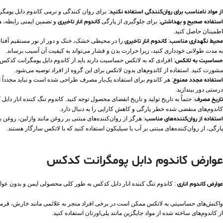
از مواد نامناسب برای روان‌کنندگی استفاده نکنید
: برای روان کنندگی و نرمی کاندوم دابل پومگر
استفاده صحیح و بهداشتی
: برای جلوگیری از پارگی
کاندوم انار تاخیری
و تضمین ایمنی رابطه، هن
اطمینان حاصل کنید.
محیط نگهداری مناسب
:
کاندوم انار تاخیری
را در محیطی خشک، خنک و دور از نور مستقیم آفتاب
به مدت طولانی خودداری کنید، زیرا حرارت بدن و فشار می‌تواند به کیفیت آن آسیب برساند.
حساسیت به لاتکس
: افرادی که به لاتکس حساسیت دارند باید از کاندوم دابل پومگرانت کد
مشورت کنید. استفاده از کاندوم‌های بدون لاتکس برای این گروه از افراد توصیه می‌شود.
استفاده مجدد ممنوع
: هر کاندوم برای استفاده یک‌بار مصرف طراحی شده است و نباید مجدداً 
درستی دور بیندازید.
تاریخ مصرف
کاندوم‌های منقضی شده خطر پارگی و کاهش کارایی را به دنبال دارد.
استفاده از روان‌کننده‌های مناسب
: هرگز از روان‌کننده‌های مبتنی بر روغن مانند وازلین، روغن 
پارگی، از روان‌کننده‌های مبتنی بر آب یا سیلیکون استفاده کنید که با لاتکس سازگار هستند.
عوارض کاندوم دابل پومگرانت کدکس
عوارض کاندوم اناری
: کاندوم تنگ کننده انار دابل کدکس به طور کلی محصولی ایمن و بدون عوا
واکنش‌های حساسیتی به لاتکس ممکن است در برخی افراد منجر به علائمی مانند خارش، قرمزی
از کاندوم‌های ساخته شده از مواد جایگزین مانند پلی‌اورتان استفاده کنید.