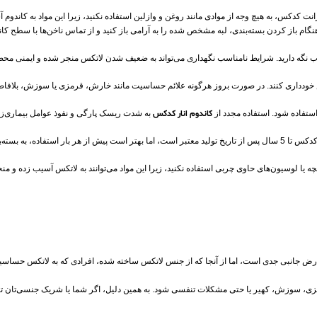
انت کدکس، به هیچ وجه از موادی مانند روغن و وازلین استفاده نکنید، زیرا این مواد به کاند
گام باز کردن بسته‌بندی، لبه مشخص شده را به آرامی باز کنید و از تماس ناخن‌ها با سطح کان
 نگه دارید. شرایط نامناسب نگهداری می‌تواند به ضعیف شدن لاتکس منجر شده و ایمنی محصو
کس خودداری کنند. در صورت بروز هرگونه علائم حساسیت مانند خارش، قرمزی یا سوزش، بلافا
استفاده شود. استفاده مجدد از
کاندوم انار کدکس
به شدت ریسک پارگی و نفوذ عوامل بیماری‌زا را
: حتماً به تاریخ تولید و تاریخ انقضای محصول توجه کنید. کاندوم تنگ کننده انار دابل کدکس تا 5 سال پس از تاریخ تولید معتبر است، اما
بچه یا لوسیون‌های حاوی چربی استفاده نکنید، زیرا این مواد می‌توانند به لاتکس آسیب زده و من
رض جانبی جدی است، اما از آنجا که از جنس لاتکس ساخته شده، افرادی که به لاتکس حساسیت دا
، سوزش، کهیر یا حتی مشکلات تنفسی شود. به همین دلیل، اگر شما یا شریک جنسی‌تان تاکن