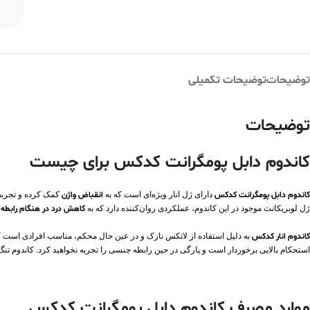
توضیحات
توضیحات تکمیلی
توضیحات
کاندوم دابل پومگرانت کدکس برای چیست
کاندوم دابل پومگرانت کدکس
دارای ژل انار ویژه‌ای است که به
انقباض واژن
کمک کرده و تجربه‌ا
ژل لوبریکانت موجود در این کاندوم، عملکردی روان‌کننده دارد که به
کاهش درد در هنگام رابطه
ک
کاندوم انار کدکس
به دلیل استفاده از لاتکس نازک و در عین حال محکم، مناسب افرادی است ک
استحکام بالایی برخوردار است و پارگی در حین رابطه جنسی را تجربه نخواهید کرد. کاندوم تنگ 
موارد مصرف کاندوم دابل پومگرانت کدکس