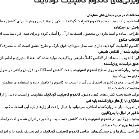
ویژگی‌های کاندوم کامپلیت گودلایف
محافظت در برابر بیماری‌های مقاربتی
استفاده از کاندوم، به‌ویژه
کاندوم کامپلیت گودلایف
، یکی از مؤثرترین روش‌ها برای کاهش خطر ا
راحتی در استفاده
طراحی ساده و استاندارد این محصول استفاده از آن را آسان کرده و برای همه افراد مناسب 
انتخاب متنوع
کاندوم کامپلیت گودلایف دارای سه مدل میوه‌ای، فوق نازک و طرح عشق است که به مصرف‌کنن
تولید شده از لاتکس طبیعی
این کاندوم با استفاده از لاتکس کاملاً طبیعی و باکیفیت تولید شده که انعطاف‌پذیری و اطمینان 
حاوی ترکیبات روان‌کننده
وجود روان‌کننده روی سطح
کاندوم کامپلیت
، باعث کاهش اصطکاک و افزایش راحتی در طول ر
دارای مخزن ذخیره
طراحی با مخزن ذخیره، احتمال پارگی یا آسیب به کاندوم را کاهش داده و استفاده‌ای مطمئن ر
مقاومت و کیفیت بالا
تولید شده تحت کنترل‌های کیفی دقیق،
کاندوم کامپلیت گودلایف
مقاومت و امنیت بالایی را ارائ
سازگاری با ژل‌های روان‌کننده پایه آبی
در صورت نیاز به روان‌کننده اضافی، می‌توانید با خیال راحت از ژل‌های پایه آبی استفاده کنید.
تأخیر در انزال با بنزوکایین
وجود بنزوکایین در
کاندوم کامپلیت
باعث کاهش حساسیت و تأخیر در انزال شده و لذت رابطه ر
شیارها برای تحریک بیشتر
طراحی شیارها و برجستگی‌های اضافی
کاندوم کامپلیت گودلایف
برای تحریک نقطه G و افزایش لذت در رابطه طراحی شده است.