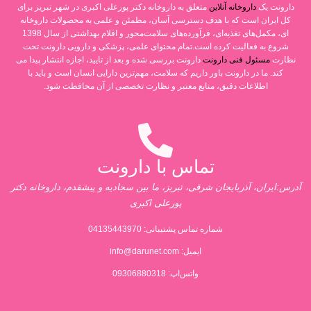
دارونت یک
داروخانه آنلاین
متعلق به داروخانه دکتر پورعلی اکبری در شهر تبریز برای
کل ایران است که با هدف دسترسی آسان، مطمئن و علمی به محصولات داروخانه
ای، مکمل‌های تغذیه‌ای، فرآورده‌های سلامت‌محور و اقلام بهداشتی از سال 1398
شروع به فعالیت کرده است.تمام محتوای علمی، پزشکی و دارویی دارونت تحت
نظارت
مسئول فنی دارونت
دارونت بررسی شده و بعد از تایید، اجازه انتشار پیدا می
کند. ما در دارونت باور داریم که سلامت، مهم‌ترین دارایی انسان است و باید با
اطلاعات دقیق، منابع معتبر و نظارت تخصصی از آن محافظت شود.
تماس با دارونت
آدرس:ایران، آذربایجان شرقی، تبریز، ما بین سجادیه و پیشقدم، داروخانه دکتر
پورعلی اکبری
شماره تماس پشتیبانی:
04135443970
ایمیل:
info@darunet.com
واتس‌اپ: 09306880318