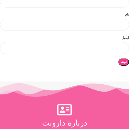
نام
ایمیل
دربارۀ دارونت