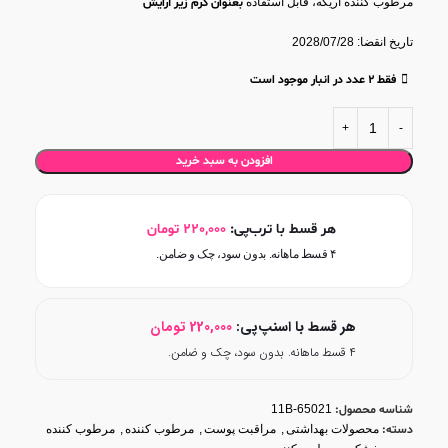
مرطوب کننده اریکه، قابل استفاده
بعنوان کرم زیر آرایش
مرطوب کننده صورت اریکه،
تسکین بخش
، ضد سوزش و خارش
تاریخ انقضا: 2028/07/28
حاوی نسل جدید ترکیبات مرطوب کننده با قدرت آبرسانی بسیار قوی
حاوی
19 نوع عامل رطوبت رسان
و
11 نوع چربی ضروری پوست
فقط 2 عدد در انبار موجود است
کرم مرطوب کننده اریکه، دارای خاصیت
آنتی اکسیدان
و ضد التهاب
حاوی ویتامین E، آلوئه ورا و آکواکسیل
کمک به
حفظ استحکام پوست
و تقویت ساختار سلولی به کمک اکواکسیل
افزودن به سبد خرید
هر قسط با ترب‌پی:
220,000
تومان
۴ قسط ماهانه. بدون سود، چک و ضامن.
هر قسط با اسنپ‌پی:
220,000
تومان
۴ قسط ماهانه. بدون سود، چک و ضامن.
شناسه محصول:
11B-65021
دسته:
محصولات بهداشتی
,
مراقبت پوست
,
مرطوب کننده
,
مرطوب کننده