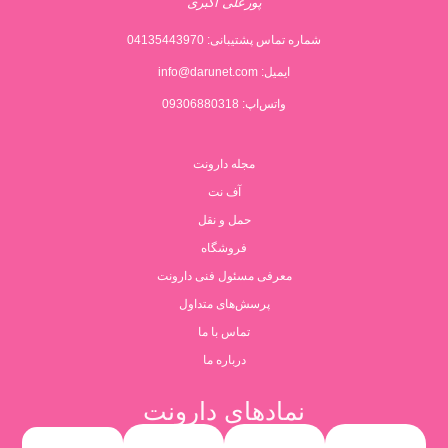
پورعلی اکبری
شماره تماس پشتیبانی:
04135443970
ایمیل:
info@darunet.com
واتس‌اپ: 09306880318
مجله دارونت
آف نت
حمل و نقل
فروشگاه
معرفی مسئول فنی دارونت
پرسش‌های متداول
تماس با ما
درباره ما
نمادهای دارونت