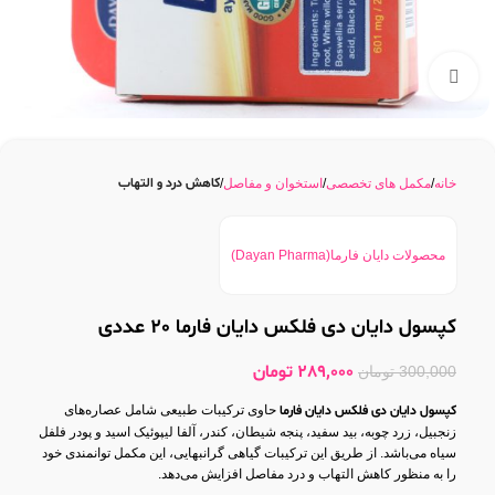
بزرگنمایی تصویر
کاهش درد و التهاب
خانه
مکمل های تخصصی
استخوان و مفاصل
محصولات دایان فارما(Dayan Pharma)
کپسول دایان دی فلکس دایان فارما 20 عددی
289,000
تومان
300,000
تومان
کپسول دایان دی فلکس دایان فارما
حاوی ترکیبات طبیعی شامل عصاره‌های
زنجبیل، زرد چوبه، بید سفید، پنجه شیطان، کندر، آلفا لیپوئیک اسید و پودر فلفل
سیاه می‌باشد. از طریق این ترکیبات گیاهی گرانبهایی، این مکمل توانمندی خود
را به منظور کاهش التهاب و درد مفاصل افزایش می‌دهد.