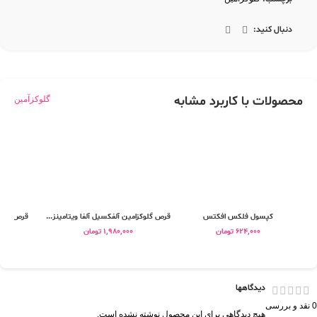
دنبال کنید:
محصولات با کاربرد مشابه
گلوکزآمین
کپسول فلکس افکتس
قرص گلوکزامین آلفکسیل آلفا ویتامینز...
قرص استو
624,000
تومان
1,980,000
تومان
0
دیدگاهها
0 نقد و بررسی
هیچ دیدگاهی برای این محصول نوشته نشده است.