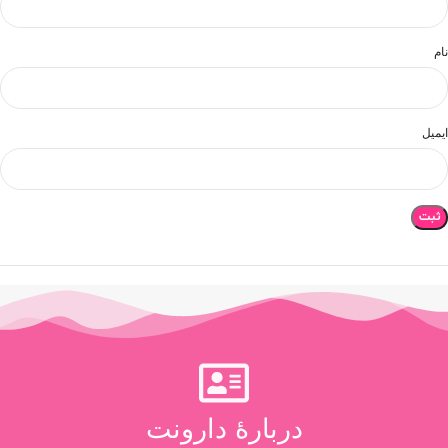
نام
ایمیل
دربارۀ دارونت