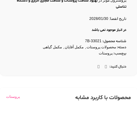
پروسترول موثر در
بهبود سلامت پروستات و
سلامت مجاری ادراری و دستگاه
تناسلی
کمک به
تقویت باروری مردان
با مصرف پروسترول
تاریخ انقضا: 2028/01/30
در انبار موجود نمی باشد
شناسه محصول:
7B-33021
دسته:
محصولات پروستات
,
مکمل آقایان
,
مکمل گیاهی
برچسب:
پروستات
دنبال کنید:
محصولات با کاربرد مشابه
پروستات