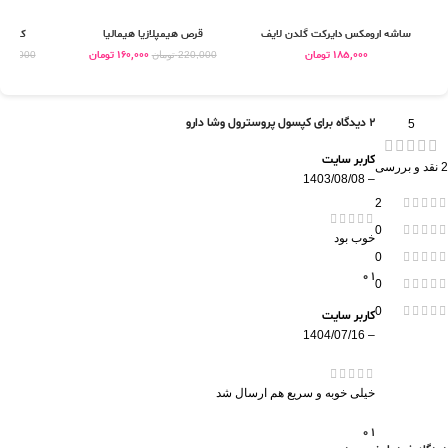
ساشه ارومکس دایرکت گلدن لایف
قرص هیمپلازیا هیمالیا
کپسول
185,000
تومان
160,000
تومان
220,000
تومان
435,000
2 دیدگاه برای
کپسول پروسترول وشا دارو
5
کاربر سایت
2 نقد و بررسی
1403/08/08
–
2
0
خوب بود
0
0
1
0
0
کاربر سایت
1404/07/16
–
خیلی خوبه و سریع هم ارسال شد
0
1