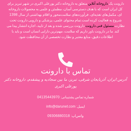
دارونت یک
داروخانه آنلاین
متعلق به داروخانه دکتر پورعلی اکبری در شهر تبریز برای
کل ایران است که با هدف دسترسی آسان، مطمئن و علمی به محصولات داروخانه
ای، مکمل‌های تغذیه‌ای، فرآورده‌های سلامت‌محور و اقلام بهداشتی از سال 1398
شروع به فعالیت کرده است.تمام محتوای علمی، پزشکی و دارویی دارونت تحت
نظارت
مسئول فنی دارونت
دارونت بررسی شده و بعد از تایید، اجازه انتشار پیدا می
کند. ما در دارونت باور داریم که سلامت، مهم‌ترین دارایی انسان است و باید با
اطلاعات دقیق، منابع معتبر و نظارت تخصصی از آن محافظت شود.
تماس با دارونت
آدرس:ایران، آذربایجان شرقی، تبریز، ما بین سجادیه و پیشقدم، داروخانه دکتر
پورعلی اکبری
شماره تماس پشتیبانی:
04135443970
ایمیل:
info@darunet.com
واتس‌اپ: 09306880318