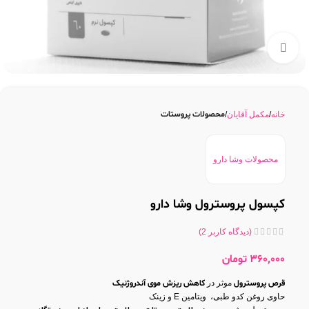
بزرگنمایی تصویر
محصولات پروستات
خانه
مکمل آقایان
محصولات وشا دارو
کپسول پروسترول وشا دارو
(دیدگاه کاربر
2
)
360,000
تومان
قرص پروسترول
موثر در
کاهش ریزش موی آندروژنیک
حاوی روغن کدو طبی، ویتامین E و زینک