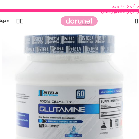
رد کردن به ناوبری
رد کردن به محتوای اصلی
0
توما