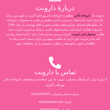
دربارۀ دارونت
دارونت یک
داروخانه آنلاین
متعلق به داروخانه دکتر پورعلی اکبری در شهر تبریز برای
کل ایران است که با هدف دسترسی آسان، مطمئن و علمی به محصولات داروخانه
ای، مکمل‌های تغذیه‌ای، فرآورده‌های سلامت‌محور و اقلام بهداشتی از سال 1398
شروع به فعالیت کرده است.تمام محتوای علمی، پزشکی و دارویی دارونت تحت
نظارت
مسئول فنی دارونت
دارونت بررسی شده و بعد از تایید، اجازه انتشار پیدا می
کند. ما در دارونت باور داریم که سلامت، مهم‌ترین دارایی انسان است و باید با
اطلاعات دقیق، منابع معتبر و نظارت تخصصی از آن محافظت شود.
تماس با دارونت
آدرس:ایران، آذربایجان شرقی، تبریز، ما بین سجادیه و پیشقدم، داروخانه دکتر
پورعلی اکبری
شماره تماس پشتیبانی:
04135443970
ایمیل:
info@darunet.com
واتس‌اپ: 09306880318