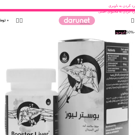
رد کردن به ناوبری
رد کردن به محتوای اصلی
0
توما
-50%
ناموجود