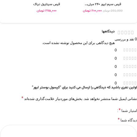
قرص سیم لیور 240 میلی...
قرص سینارول نیاک
قر
200,000
تومان
275,000
تومان
0
291,000
تومان
دیدگاهها
0 نقد و بررسی
هیچ دیدگاهی برای این محصول نوشته نشده است.
0
0
0
0
0
اولین نفری باشید که دیدگاهی را ارسال می کنید برای “کپسول بوستر لیور”
*
نشانی ایمیل شما منتشر نخواهد شد.
بخش‌های موردنیاز علامت‌گذاری شده‌اند
*
امتیاز شما
*
دیدگاه شما