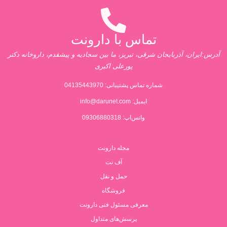
تماس با دارونت
آدرس:ایران، آذربایجان شرقی، تبریز، ما بین سجادیه و پیشقدم، داروخانه دکتر
پورعلی اکبری
شماره تماس پشتیبانی:
04135443970
ایمیل:
info@darunet.com
واتس‌اپ: 09306880318
مجله دارونت
آف نت
حمل و نقل
فروشگاه
معرفی مسئول فنی دارونت
پرسش‌های متداول