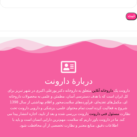
دربارۀ دارونت
دارونت یک
داروخانه آنلاین
متعلق به داروخانه دکتر پورعلی اکبری در شهر تبریز برای
کل ایران است که با هدف دسترسی آسان، مطمئن و علمی به محصولات داروخانه
ای، مکمل‌های تغذیه‌ای، فرآورده‌های سلامت‌محور و اقلام بهداشتی از سال 1398
شروع به فعالیت کرده است.تمام محتوای علمی، پزشکی و دارویی دارونت تحت
نظارت
مسئول فنی دارونت
دارونت بررسی شده و بعد از تایید، اجازه انتشار پیدا می
کند. ما در دارونت باور داریم که سلامت، مهم‌ترین دارایی انسان است و باید با
اطلاعات دقیق، منابع معتبر و نظارت تخصصی از آن محافظت شود.