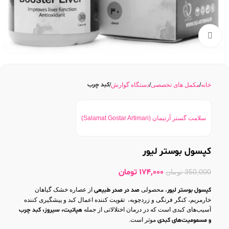
بزرگنمایی تصویر
کبد چرب
خانه
مکمل های تخصصی
دستگاه گوارش
سلامت گستر آرتیمان (Salamat Gostar Artiman)
کپسول بوستر لیور
174,000
تومان
350,000
تومان
کپسول بوستر لیور
، محصولی
صد در صدر طبیعی
از عصاره خشک گیاهان
خارمریم، کنگر فرنگی و زردچوبه، تقویت کننده اعمال کبد و پیشگیری کننده
آسیب‌های کبدی است که در درمان اختلالاتی از جمله
هپاتیت، سیروز، کبد چرب
و مسمومیت‌های کبدی
موثر است.