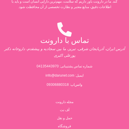
کند. ما در دارونت باور داریم که سلامت، مهم‌ترین دارایی انسان است و باید با
اطلاعات دقیق، منابع معتبر و نظارت تخصصی از آن محافظت شود.
تماس با دارونت
آدرس:ایران، آذربایجان شرقی، تبریز، ما بین سجادیه و پیشقدم، داروخانه دکتر
پورعلی اکبری
شماره تماس پشتیبانی:
04135443970
ایمیل:
info@darunet.com
واتس‌اپ: 09306880318
مجله دارونت
آف نت
حمل و نقل
فروشگاه