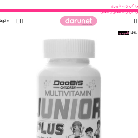
رد کردن به ناوبری
رد کردن به محتوای اصلی
0
توما
-14%
ناموجود