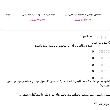
پاستیل مولتی ویتامین کودکان دیر...
کپسول مولتی ویت بانوان بالای...
کپسول مول
1,056,000
تومان
897,600
تومان
0
دیدگاهها
0 نقد و بررسی
هیچ دیدگاهی برای این محصول نوشته نشده است.
0
0
0
0
0
اولین نفری باشید که دیدگاهی را ارسال می کنید برای “کپسول مولتی ویتامین جونیور پلاس
دوبیس”
*
نشانی ایمیل شما منتشر نخواهد شد.
بخش‌های موردنیاز علامت‌گذاری شده‌اند
*
امتیاز شما