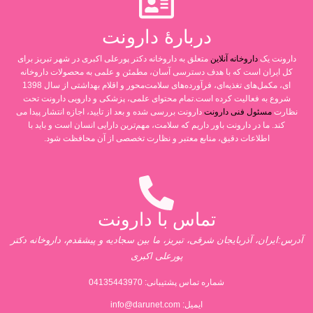
دربارۀ دارونت
دارونت یک
داروخانه آنلاین
متعلق به داروخانه دکتر پورعلی اکبری در شهر تبریز برای
کل ایران است که با هدف دسترسی آسان، مطمئن و علمی به محصولات داروخانه
ای، مکمل‌های تغذیه‌ای، فرآورده‌های سلامت‌محور و اقلام بهداشتی از سال 1398
شروع به فعالیت کرده است.تمام محتوای علمی، پزشکی و دارویی دارونت تحت
نظارت
مسئول فنی دارونت
دارونت بررسی شده و بعد از تایید، اجازه انتشار پیدا می
کند. ما در دارونت باور داریم که سلامت، مهم‌ترین دارایی انسان است و باید با
اطلاعات دقیق، منابع معتبر و نظارت تخصصی از آن محافظت شود.
تماس با دارونت
آدرس:ایران، آذربایجان شرقی، تبریز، ما بین سجادیه و پیشقدم، داروخانه دکتر
پورعلی اکبری
شماره تماس پشتیبانی:
04135443970
ایمیل:
info@darunet.com