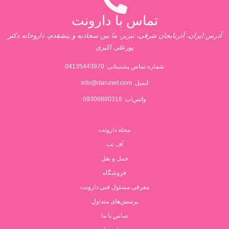
تماس با دارونت
آدرس:ایران، آذربایجان شرقی، تبریز، ما بین سجادیه و پیشقدم، داروخانه دکتر
پورعلی اکبری
شماره تماس پشتیبانی:
04135443970
ایمیل:
info@darunet.com
واتس‌اپ: 09306880318
مجله دارونت
آف نت
حمل و نقل
فروشگاه
معرفی مسئول فنی دارونت
پرسش‌های متداول
تماس با ما