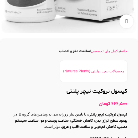
بزرگنمایی تصویر
سلامت مغز و اعصاب
خانه
مکمل های تخصصی
محصولات نیچرز پلنتی (Natures Plenty)
کپسول نروکیت نیچر پلنتی
666,500
تومان
کپسول نروکیت نیچر پلنتی،
با تامین نیاز روزانه بدن به ویتامین‌های گروه B در
بهبود سطح انرژی بدن، کاهش خستگی، سلامت پوست و مو، سلامت سیستم
عصبی، کاهش کم‌خونی و سلامت قلب و عروق
موثر است.