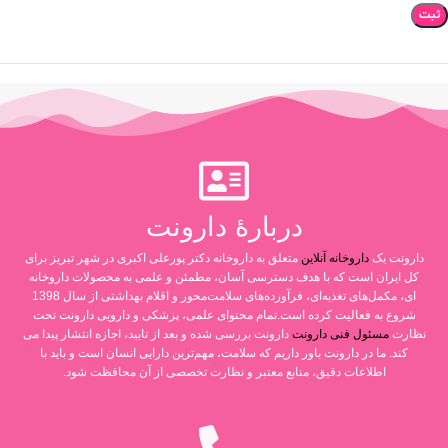
دربارۀ دارونت
دارونت یک
داروخانه آنلاین
متعلق به داروخانه دکتر پورعلی اکبری در شهر تبریز برای
کل ایران است که با هدف دسترسی آسان، مطمئن و علمی به محصولات داروخانه
ای، مکمل‌های تغذیه‌ای، فرآورده‌های سلامت‌محور و اقلام بهداشتی از سال 1398
شروع به فعالیت کرده است.تمام محتوای علمی، پزشکی و دارویی دارونت تحت
نظارت
مسئول فنی دارونت
دارونت بررسی شده و بعد از تایید، اجازه انتشار پیدا می
کند. ما در دارونت باور داریم که سلامت، مهم‌ترین دارایی انسان است و باید با
اطلاعات دقیق، منابع معتبر و نظارت تخصصی از آن محافظت شود.