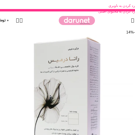
رد کردن به ناوبری
رد کردن به محتوای اصلی
0
توما
-14%