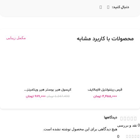
دنبال کنید:
محصولات با کاربرد مشابه
مکمل زیبایی
قرص رینفولتیل فارمالایف
کپسول هیر بوستر هیر ویتامینز...
قرص 
4,455,000
تومان
689,000
تومان
0
1,247,400
تومان
دیدگاهها
0 نقد و بررسی
هیچ دیدگاهی برای این محصول نوشته نشده است.
0