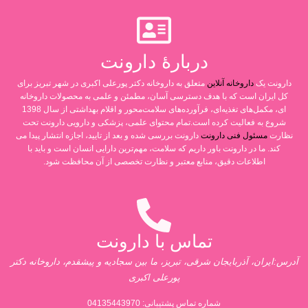
دربارۀ دارونت
دارونت یک
داروخانه آنلاین
متعلق به داروخانه دکتر پورعلی اکبری در شهر تبریز برای
کل ایران است که با هدف دسترسی آسان، مطمئن و علمی به محصولات داروخانه
ای، مکمل‌های تغذیه‌ای، فرآورده‌های سلامت‌محور و اقلام بهداشتی از سال 1398
شروع به فعالیت کرده است.تمام محتوای علمی، پزشکی و دارویی دارونت تحت
نظارت
مسئول فنی دارونت
دارونت بررسی شده و بعد از تایید، اجازه انتشار پیدا می
کند. ما در دارونت باور داریم که سلامت، مهم‌ترین دارایی انسان است و باید با
اطلاعات دقیق، منابع معتبر و نظارت تخصصی از آن محافظت شود.
تماس با دارونت
آدرس:ایران، آذربایجان شرقی، تبریز، ما بین سجادیه و پیشقدم، داروخانه دکتر
پورعلی اکبری
شماره تماس پشتیبانی:
04135443970