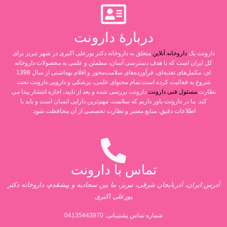
دربارۀ دارونت
دارونت یک
داروخانه آنلاین
متعلق به داروخانه دکتر پورعلی اکبری در شهر تبریز برای
کل ایران است که با هدف دسترسی آسان، مطمئن و علمی به محصولات داروخانه
ای، مکمل‌های تغذیه‌ای، فرآورده‌های سلامت‌محور و اقلام بهداشتی از سال 1398
شروع به فعالیت کرده است.تمام محتوای علمی، پزشکی و دارویی دارونت تحت
نظارت
مسئول فنی دارونت
دارونت بررسی شده و بعد از تایید، اجازه انتشار پیدا می
کند. ما در دارونت باور داریم که سلامت، مهم‌ترین دارایی انسان است و باید با
اطلاعات دقیق، منابع معتبر و نظارت تخصصی از آن محافظت شود.
تماس با دارونت
آدرس:ایران، آذربایجان شرقی، تبریز، ما بین سجادیه و پیشقدم، داروخانه دکتر
پورعلی اکبری
شماره تماس پشتیبانی:
04135443970