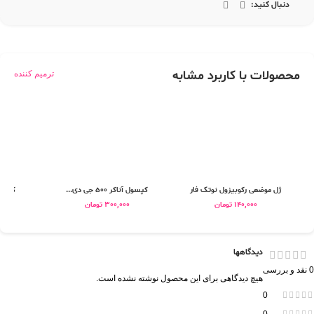
دنبال کنید:
محصولات با کاربرد مشابه
ترمیم کننده
ژل موضعی رکوبیزول نوتک فار
کپسول آناکر 500 جی دی...
کرم م
140,000
تومان
300,000
تومان
دیدگاهها
0 نقد و بررسی
هیچ دیدگاهی برای این محصول نوشته نشده است.
0