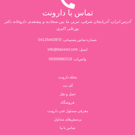
تماس با دارونت
آدرس:ایران، آذربایجان شرقی، تبریز، ما بین سجادیه و پیشقدم، داروخانه دکتر
پورعلی اکبری
شماره تماس پشتیبانی:
04135443970
ایمیل:
info@darunet.com
واتس‌اپ: 09306880318
مجله دارونت
آف نت
حمل و نقل
فروشگاه
معرفی مسئول فنی دارونت
پرسش‌های متداول
تماس با ما