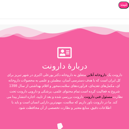
دربارۀ دارونت
دارونت یک
داروخانه آنلاین
متعلق به داروخانه دکتر پورعلی اکبری در شهر تبریز برای
کل ایران است که با هدف دسترسی آسان، مطمئن و علمی به محصولات داروخانه
ای، مکمل‌های تغذیه‌ای، فرآورده‌های سلامت‌محور و اقلام بهداشتی از سال 1398
شروع به فعالیت کرده است.تمام محتوای علمی، پزشکی و دارویی دارونت تحت
نظارت
مسئول فنی دارونت
دارونت بررسی شده و بعد از تایید، اجازه انتشار پیدا می
کند. ما در دارونت باور داریم که سلامت، مهم‌ترین دارایی انسان است و باید با
اطلاعات دقیق، منابع معتبر و نظارت تخصصی از آن محافظت شود.