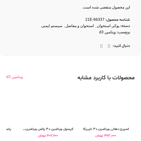
د3 1000 تریتا داروی آرتا
مفید در تقویت سیستم ایمنی بدن
کمک به حفظ تراکم استخوان و
این محصول منقضی شده است.
پیشگیری از از ابتلا به پوکی استخوان
شناسه محصول:
21E-66337
دسته:
پوکی استخوان
,
استخوان و مفاصل
,
سیستم ایمنی
برچسب:
ویتامین d3
دنبال کنید:
محصولات با کاربرد مشابه
ویتامین d3
اسپری دهانی ویتامین د3 نایریکا
کپسول ویتامین د3 پلاس ویتامین...
پاستیل ویتامی
493,000
تومان
402,600
تومان